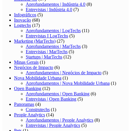
Aprofundamentos | Indústria 4.0
(8)
Entrevistas | Indústria 4.0
(7)
Infográficos
(5)
Inovação
(68)
Logtechs
(17)
Aprofundamentos | LogTechs
(11)
Entrevistas I LogTechs
(5)
Marketing (MarTechs)
(27)
Aprofundamentos | MarTechs
(3)
Entrevistas | MarTechs
(5)
Startups | MarTechs
(12)
Minas Gerais
(1)
Negócios de Impacto
(6)
Aprofundamentos | Negócios de Impacto
(5)
Nova Mobilidade Urbana
(1)
Aprofundamentos | Nova Mobilidade Urbana
(1)
Open Banking
(12)
Aprofundamentos | Open Banking
(6)
Entrevistas | Open Banking
(5)
Panoramas
(4)
Construtechs
(1)
People Analytics
(14)
Aprofundamentos | People Analytics
(8)
Entrevistas | People Analytics
(5)
Pets
(1)