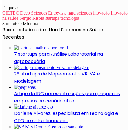
Etiquetas
CIETEC
Deep Sciences
Entrevista
hard sciences
inovação
Inovação
na saúde
Sergio Risola
startups
tecnologia
3 minutos de leitura
Baixar estudo sobre Hard Sciences na Saúde
Recentes
7 startups para Análise Laboratorial na
agropecuária
26 startups de Mapeamento, VR, VA e
Modelagem
Artigo da INC apresenta ações para pequenas
empresas no cenário atual
Darlene Alvarez, especialista em tecnologia e
CTO no setor financeiro