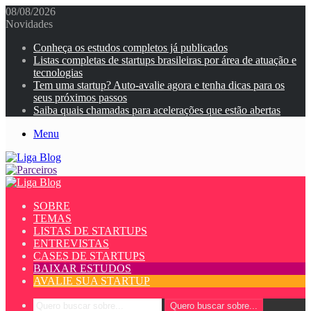
08/08/2026
Novidades
Conheça os estudos completos já publicados
Listas completas de startups brasileiras por área de atuação e
tecnologias
Tem uma startup? Auto-avalie agora e tenha dicas para os
seus próximos passos
Saiba quais chamadas para acelerações que estão abertas
Menu
SOBRE
TEMAS
LISTAS DE STARTUPS
ENTREVISTAS
CASES DE STARTUPS
BAIXAR ESTUDOS
AVALIE SUA STARTUP
Quero buscar sobre...