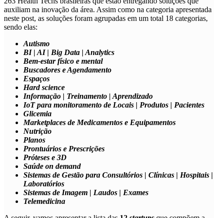
263 Health Techs brasileiras que estão entregando soluções que
auxiliam na inovação da área. Assim como na categoria apresentada
neste post, as soluções foram agrupadas em um total 18 categorias,
sendo elas:
Autismo
BI | AI | Big Data | Analytics
Bem-estar físico e mental
Buscadores e Agendamento
Espaços
Hard science
Informação | Treinamento | Aprendizado
IoT para monitoramento de Locais | Produtos | Pacientes
Glicemia
Marketplaces de Medicamentos e Equipamentos
Nutrição
Planos
Prontuários e Prescrições
Próteses e 3D
Saúde on demand
Sistemas de Gestão para Consultórios | Clínicas | Hospitais |
Laboratórios
Sistemas de Imagem | Laudos | Exames
Telemedicina
A seguir, vamos apresentar a lista das
12
startups
que compõem a