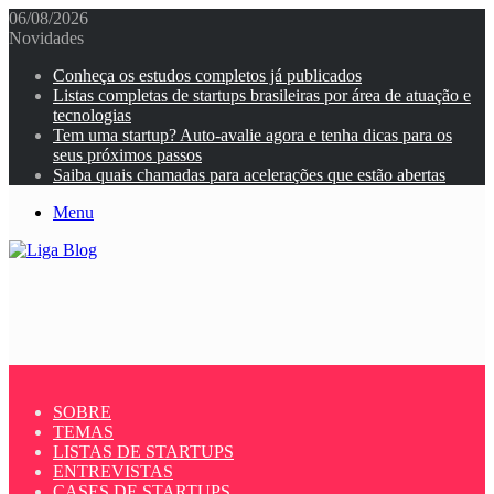
06/08/2026
Novidades
Conheça os estudos completos já publicados
Listas completas de startups brasileiras por área de atuação e
tecnologias
Tem uma startup? Auto-avalie agora e tenha dicas para os
seus próximos passos
Saiba quais chamadas para acelerações que estão abertas
Menu
SOBRE
TEMAS
LISTAS DE STARTUPS
ENTREVISTAS
CASES DE STARTUPS