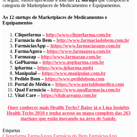
categoria de
Marketplaces de Medicamentos e Equipamentos
.
As 12
startups
de Marketplaces de Medicamentos e
Equipamentos
Cliquefarma –
http://www.cliquefarma.com.br
Farmácia do Bem –
http://www.farmaciadobem.com.br
FarmáciasApp –
https://www.farmaciasapp.com.br
FarmaAgora –
https://www.farmagora.com.br
Farmazap –
http://www.farmazap.com.br
GoPharma –
http://www.gopharma.com.br
ipharma –
https://www.ipharma.mobi
Manipulaê –
https://www.manipulae.com.br
Pedido Bom –
https://www.pedidobom.com
Portal do Médico –
https://www.portaldomedico.com
Qual Farmácia –
https://www.qualfarmacia.com.br
Vital Care –
https://vitalcareapp.com.br
Quer conhecer mais Health Techs? Baixe já o Liga Insights
Health Techs 2018 e tenha acesso ao mapa completo das 263
startups que estão inovando na área de Saúde.
Etiquetas
Cliquefarma
FarmaAgora
Farmácia do Bem
FarmáciasApp