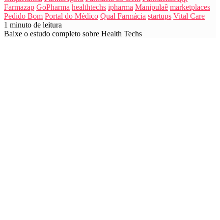
Farmazap
GoPharma
healthtechs
ipharma
Manipulaê
marketplaces
Pedido Bom
Portal do Médico
Qual Farmácia
startups
Vital Care
1 minuto de leitura
Baixe o estudo completo sobre Health Techs