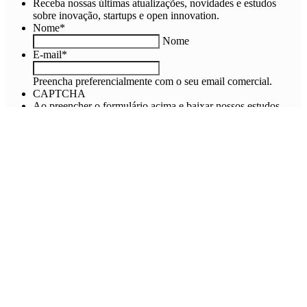
Receba nossas últimas atualizações, novidades e estudos
sobre inovação, startups e open innovation.
Nome
*
Nome
E-mail
*
Preencha preferencialmente com o seu email comercial.
CAPTCHA
Ao preencher o formulário acima e baixar nossos estudos
você está concordando com os nossos
termos e condições.
Mais sobre Health Techs
Joffre Moraes, Regulatory Affairs Strategy
Manager na ABIMO
Gêmeos digitais e a transformação do setor de
saúde