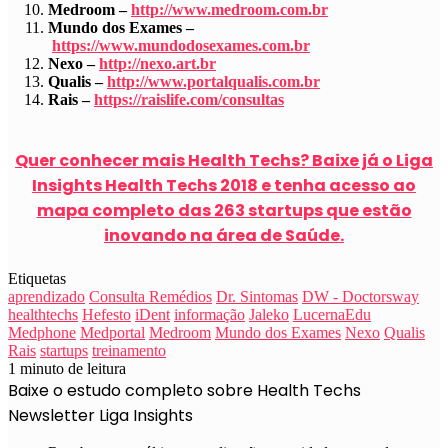
Medroom –
http://www.medroom.com.br
Mundo dos Exames –
https://www.mundodosexames.com.br
Nexo –
http://nexo.art.br
Qualis –
http://www.portalqualis.com.br
Rais –
https://raislife.com/consultas
Quer conhecer mais Health Techs? Baixe já o Liga
Insights Health Techs 2018 e tenha acesso ao
mapa completo das 263 startups que estão
inovando na área de Saúde.
Etiquetas
aprendizado
Consulta Remédios
Dr. Sintomas
DW - Doctorsway
healthtechs
Hefesto
iDent
informação
Jaleko
LucernaEdu
Medphone
Medportal
Medroom
Mundo dos Exames
Nexo
Qualis
Rais
startups
treinamento
1 minuto de leitura
Baixe o estudo completo sobre Health Techs
Newsletter Liga Insights