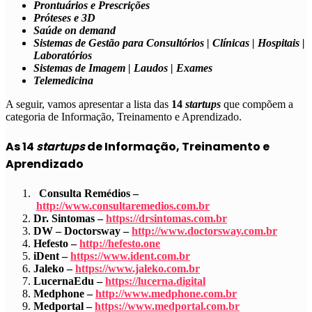
Prontuários e Prescrições
Próteses e 3D
Saúde on demand
Sistemas de Gestão para Consultórios | Clínicas | Hospitais |
Laboratórios
Sistemas de Imagem | Laudos | Exames
Telemedicina
A seguir, vamos apresentar a lista das
14
startups
que compõem a
categoria de
Informação, Treinamento e Aprendizado
.
As 14
startups
de Informação, Treinamento e
Aprendizado
Consulta Remédios –
http://www.consultaremedios.com.br
Dr. Sintomas –
https://drsintomas.com.br
DW – Doctorsway –
http://www.doctorsway.com.br
Hefesto –
http://hefesto.one
iDent –
https://www.ident.com.br
Jaleko –
https://www.jaleko.com.br
LucernaEdu –
https://lucerna.digital
Medphone –
http://www.medphone.com.br
Medportal –
https://www.medportal.com.br