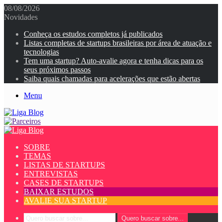
08/08/2026
Novidades
Conheça os estudos completos já publicados
Listas completas de startups brasileiras por área de atuação e
tecnologias
Tem uma startup? Auto-avalie agora e tenha dicas para os
seus próximos passos
Saiba quais chamadas para acelerações que estão abertas
Menu
SOBRE
TEMAS
LISTAS DE STARTUPS
ENTREVISTAS
CASES DE STARTUPS
BAIXAR ESTUDOS
AVALIE SUA STARTUP
Quero buscar sobre...