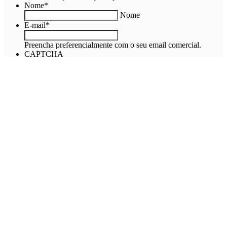
Nome
*
Nome
E-mail
*
Preencha preferencialmente com o seu email comercial.
CAPTCHA
Ao preencher o formulário acima e baixar nossos estudos
você está concordando com os nossos
termos e condições.
Mais sobre Health Techs
Fernando Silva, Head de Venture Capital na
Bozano Investimentos
12 startups de busca de medicamentos e
equipamentos
Hard Sciences na Saúde