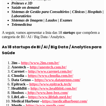
Próteses e 3D
Saúde on demand
Sistemas de Gestão para Consultórios | Clínicas | Hospitais |
Laboratórios
Sistemas de Imagem | Laudos | Exames
Telemedicina
A seguir, vamos apresentar a lista das 18
startups
que compõem a
categoria de
BI / AI / Big Data / Analytics
.
As 18 startups de BI / AI / Big Data / Analytics para
Saúde
2im –
http://www.2im.com.br/
Anestech –
http://anestech.com.br/
Carenet –
http://www.carenet.com.br/
Cloudia –
https://www.cloudia.com.br/
Data Genno –
https://www.datagenno.com/
Epitrack –
https://www.epitrack.tech/
HealthBit –
http://www.healthbit.com.br/
Hoobox –
http://www.hoo-box.com/
LifeLab –
https://www.lifelab.med.br/
Medical Harbour –
https://medicalharbour.com/
Meplis –
https://www.meplis.com/