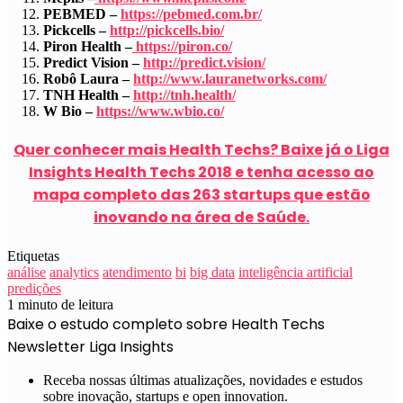
PEBMED –
https://pebmed.com.br/
Pickcells –
http://pickcells.bio/
Piron Health –
https://piron.co/
Predict Vision –
http://predict.vision/
Robô Laura –
http://www.lauranetworks.com/
TNH Health –
http://tnh.health/
W Bio –
https://www.wbio.co/
Quer conhecer mais Health Techs? Baixe já o Liga
Insights Health Techs 2018 e tenha acesso ao
mapa completo das 263 startups que estão
inovando na área de Saúde.
Etiquetas
análise
analytics
atendimento
bi
big data
inteligência artificial
predições
1 minuto de leitura
Baixe o estudo completo sobre Health Techs
Newsletter Liga Insights
Receba nossas últimas atualizações, novidades e estudos
sobre inovação, startups e open innovation.