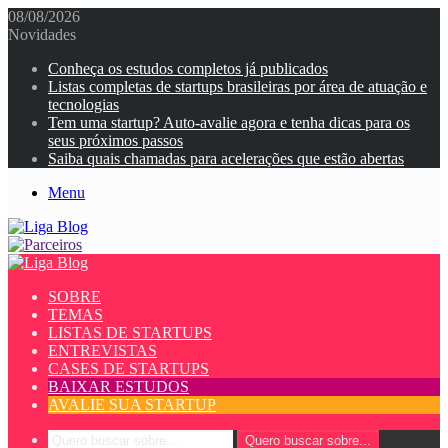
08/08/2026
Novidades
Conheça os estudos completos já publicados
Listas completas de startups brasileiras por área de atuação e
tecnologias
Tem uma startup? Auto-avalie agora e tenha dicas para os
seus próximos passos
Saiba quais chamadas para acelerações que estão abertas
Menu
SOBRE
TEMAS
LISTAS DE STARTUPS
ENTREVISTAS
CASES DE STARTUPS
BAIXAR ESTUDOS
AVALIE SUA STARTUP
Quero buscar sobre...