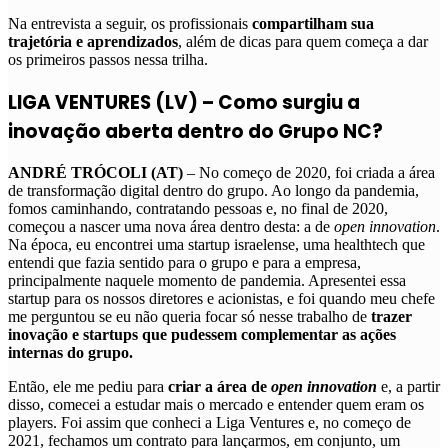
Na entrevista a seguir, os profissionais
compartilham sua
trajetória e aprendizados
, além de dicas para quem começa a dar
os primeiros passos nessa trilha.
LIGA VENTURES (LV) – Como surgiu a
inovação aberta dentro do Grupo NC?
ANDRÉ TRÓCOLI (AT)
– No começo de 2020, foi criada a área
de transformação digital dentro do grupo. Ao longo da pandemia,
fomos caminhando, contratando pessoas e, no final de 2020,
começou a nascer uma nova área dentro desta: a de
open innovation
.
Na época, eu encontrei uma startup israelense, uma healthtech que
entendi que fazia sentido para o grupo e para a empresa,
principalmente naquele momento de pandemia. Apresentei essa
startup para os nossos diretores e acionistas, e foi quando meu chefe
me perguntou se eu não queria focar só nesse trabalho de
trazer
inovação e startups que pudessem complementar as ações
internas do grupo.
Então, ele me pediu para
criar a área de
open innovation
e, a partir
disso, comecei a estudar mais o mercado e entender quem eram os
players. Foi assim que conheci a Liga Ventures e, no começo de
2021, fechamos um contrato para lançarmos, em conjunto, um