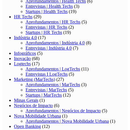
Aprofundamentos | Health Techs
(6)
Entrevistas | Health Techs
(3)
Startups | Health Techs
(19)
HR Techs
(29)
Aprofundamentos | HR Techs
(5)
Entrevistas | HR Techs
(2)
Startups | HR Techs
(19)
Indústria 4.0
(17)
Aprofundamentos | Indústria 4.0
(8)
Entrevistas | Indústria 4.0
(7)
Infográficos
(5)
Inovação
(68)
Logtechs
(17)
Aprofundamentos | LogTechs
(11)
Entrevistas I LogTechs
(5)
Marketing (MarTechs)
(27)
Aprofundamentos | MarTechs
(3)
Entrevistas | MarTechs
(5)
Startups | MarTechs
(12)
Minas Gerais
(1)
Negócios de Impacto
(6)
Aprofundamentos | Negócios de Impacto
(5)
Nova Mobilidade Urbana
(1)
Aprofundamentos | Nova Mobilidade Urbana
(1)
Open Banking
(12)