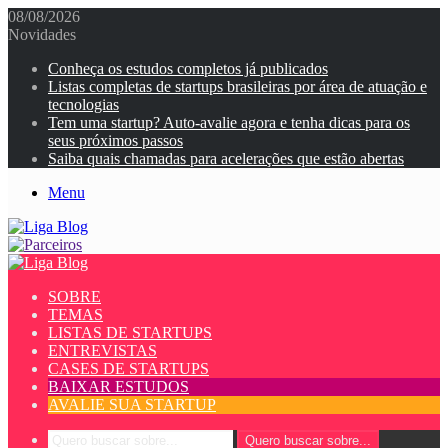
08/08/2026
Novidades
Conheça os estudos completos já publicados
Listas completas de startups brasileiras por área de atuação e
tecnologias
Tem uma startup? Auto-avalie agora e tenha dicas para os
seus próximos passos
Saiba quais chamadas para acelerações que estão abertas
Menu
SOBRE
TEMAS
LISTAS DE STARTUPS
ENTREVISTAS
CASES DE STARTUPS
BAIXAR ESTUDOS
AVALIE SUA STARTUP
Quero buscar sobre...