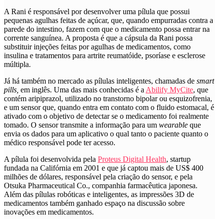
A Rani é responsável por desenvolver uma pílula que possui
pequenas agulhas feitas de açúcar, que, quando empurradas contra a
parede do intestino, fazem com que o medicamento possa entrar na
corrente sanguínea. A proposta é que a cápsula da Rani possa
substituir injeções feitas por agulhas de medicamentos, como
insulina e tratamentos para artrite reumatóide, psoríase e esclerose
múltipla.
Já há também no mercado as pílulas inteligentes, chamadas de
smart
pills,
em inglês. Uma das mais conhecidas é a
Abilify MyCite
, que
contém aripiprazol, utilizado no transtorno bipolar ou esquizofrenia,
e um sensor que, quando entra em contato com o fluido estomacal, é
ativado com o objetivo de detectar se o medicamento foi realmente
tomado. O sensor transmite a informação para um
wearable
que
envia os dados para um aplicativo o qual tanto o paciente quanto o
médico responsável pode ter acesso.
A pílula foi desenvolvida pela
Proteus Digital Health
, startup
fundada na Califórnia em 2001 e que já captou mais de US$ 400
milhões de dólares, responsável pela criação do sensor, e pela
Otsuka Pharmaceutical Co., companhia farmacêutica japonesa.
Além das pílulas robóticas e inteligentes, as impressões 3D de
medicamentos também ganhado espaço na discussão sobre
inovações em medicamentos.