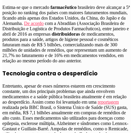
Estima-se que o mercado
farmacêutico
brasileiro deve alcançar a 5ª
posição no ranking dos países com maiores faturamentos mundiais
,
ficando atrás apenas dos Estados Unidos, da China, do Japão e da
Alemanha.
De acordo
com a Abradilan (Associação Brasileira de
Distribuição e Logística de Produtos Farmacêuticos), entre janeiro e
abril de 2016 as empresas
distribuidoras
de medicamentos,
produtos para a saúde, artigos de higiene pessoal e cosméticos
faturaram mais de R$ 5 bilhões, comercializando mais de 300
milhões de unidades de remédios, que representam um aumento de
21,7% no faturamento e de 16% em medicamentos vendidos, em
relação ao mesmo período do ano anterior.
Tecnologia contra o desperdício
Entretanto, apesar de esses números estarem em crescimento
constante,
um dos principais problemas que ainda envolvem
medicamentos e a saúde pública brasileira atualmente é em relação
ao desperdício
. Assim como foi levantado em uma
reportagem
realizada pela BBC Brasil,
o Sistema Único de Saúde (SUS) gasta,
em média, R$ 7,1 bilhões anualmente em compras de remédios de
alto custo
. Esses medicamentos são utilizados para doenças como
epilepsia, esclerose múltipla, Alzheimer e síndromes como Lennox-
Gastaut e Guillain-Barré. Ampolas de remédios, como o Remicade,