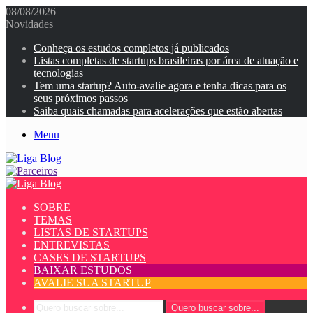
08/08/2026
Novidades
Conheça os estudos completos já publicados
Listas completas de startups brasileiras por área de atuação e
tecnologias
Tem uma startup? Auto-avalie agora e tenha dicas para os
seus próximos passos
Saiba quais chamadas para acelerações que estão abertas
Menu
SOBRE
TEMAS
LISTAS DE STARTUPS
ENTREVISTAS
CASES DE STARTUPS
BAIXAR ESTUDOS
AVALIE SUA STARTUP
Quero buscar sobre...