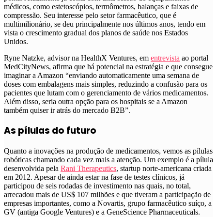
médicos, como estetoscópios, termômetros, balanças e faixas de
compressão. Seu interesse pelo setor farmacêutico, que é
multimilionário, se deu principalmente nos últimos anos, tendo em
vista o crescimento gradual dos planos de saúde nos Estados
Unidos.
Ryne Natzke, advisor na HealthX Ventures, em
entrevista
ao portal
MedCityNews, afirma que há potencial na estratégia e que consegue
imaginar a Amazon “enviando automaticamente uma semana de
doses com embalagens mais simples, reduzindo a confusão para os
pacientes que lutam com o gerenciamento de vários medicamentos.
Além disso, seria outra opção para os hospitais se a Amazon
também quiser ir atrás do mercado B2B”.
As pílulas do futuro
Quanto a inovações na produção de medicamentos, vemos as pílulas
robóticas chamando cada vez mais a atenção
. Um exemplo é a pílula
desenvolvida pela
Rani Therapeutics
, startup norte-americana criada
em 2012. Apesar de ainda estar na fase de testes clínicos, já
participou de seis rodadas de investimento nas quais, no total,
arrecadou mais de US$ 107 milhões e que tiveram a participação de
empresas importantes, como a Novartis, grupo farmacêutico suíço, a
GV (antiga Google Ventures) e a GeneScience Pharmaceuticals.