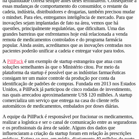
na quantidade correta sempre antes deles terminarem. Consequente à
essas mudanças de comportamento do consumidor, o restante da
cadeia, indústria, distribuidores e drogarias, também precisou mudar
o mindset. Para eles, entregamos inteligência de mercado. Para que
inovações sejam implantadas de fato na área, vemos que há
questões, principalmente regulatórias, que dificultam. Uma das
grandes barreiras que enfrentamos hoje está relacionada a venda
remota de medicamentos controlados e do programa farmácia
popular. Ainda assim, acreditamos que as inovações centradas nos
pacientes poderão unificar a cadeia e entregar valor para todos.
A
PillPack
é um exemplo de startup estrangeira que atua com
soluções semelhantes às que o Ministério citou. Por meio da
plataforma da startup é possível que as indústrias farmacêuticas
consigam ter um maior controle da produção por conta da
identificação de padrões de compras. Fundada em 2013 nos Estados
Unidos, a PillPack já participou de cinco rodadas de investimento,
nas quais arrecadou aproximadamente US$ 120 milhões. A startup
comercializa um serviço que entrega na casa do cliente refis
automáticos de medicamentos, embalados por doses diárias.
A equipe da PillPack é responsável por fracionar os medicamentos,
realizar a logística e ser o canal de comunicação entre as seguradoras
e os profissionais da área de saúde. Alguns dos dados que
influenciaram a criação da startup foram em relação às prescrições
médicas. Estima-se que, em média, diariamente 40 milhões de norte-