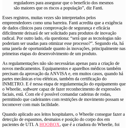
reguladores para assegurar que o benefício dos mesmos
são maiores que os riscos a população”, diz Fanti.
Esses registros, muitas vezes são interpretados pelos
empreendedores como uma barreira. Fanti acredita que a exigência
de dados clínicos para comprovação de segurança e eficácia
dificilmente deixará de ser solicitado para produtos de inovação
radical. Por outro lado, ela questiona: “será que as tecnologias não
poderiam ser usadas para otimizar esse processo?”. Segundo ela, há
uma janela de oportunidade quanto às inovações, principalmente nas
primeiras etapas do desenvolvimento de um produto.
As regulamentações não são necessárias apenas para a criação de
novos medicamentos. Equipamentos e aparelhos médicos também
precisam da aprovação da ANVISA e, em muitos casos, quando há
partes mecânicas e/ou elétricas, também da certificação do
INMETRO. E é nessa etapa de regulamentação do equipamento que
o Wheelie,
software
capaz de fazer reconhecimento de expressões
faciais, está. Com ele é possível comandar cadeiras de rodas,
permitindo que cadeirantes com restrições de movimento possam se
locomover com mais facilidade.
Quando aplicado aos leitos hospitalares, o Wheelie consegue fazer a
detecção de espasmos, desmaios e posição do corpo dos em
pacientes de UTI. A
HOOBOX
, que é a criadora do Wheelie, foi