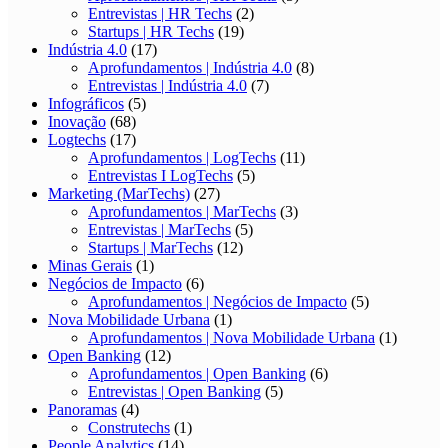
Entrevistas | HR Techs
(2)
Startups | HR Techs
(19)
Indústria 4.0
(17)
Aprofundamentos | Indústria 4.0
(8)
Entrevistas | Indústria 4.0
(7)
Infográficos
(5)
Inovação
(68)
Logtechs
(17)
Aprofundamentos | LogTechs
(11)
Entrevistas I LogTechs
(5)
Marketing (MarTechs)
(27)
Aprofundamentos | MarTechs
(3)
Entrevistas | MarTechs
(5)
Startups | MarTechs
(12)
Minas Gerais
(1)
Negócios de Impacto
(6)
Aprofundamentos | Negócios de Impacto
(5)
Nova Mobilidade Urbana
(1)
Aprofundamentos | Nova Mobilidade Urbana
(1)
Open Banking
(12)
Aprofundamentos | Open Banking
(6)
Entrevistas | Open Banking
(5)
Panoramas
(4)
Construtechs
(1)
People Analytics
(14)