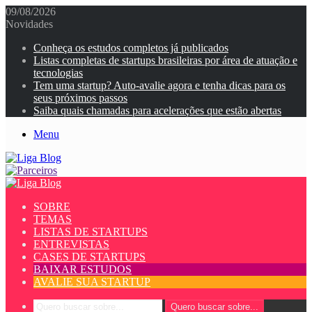
09/08/2026
Novidades
Conheça os estudos completos já publicados
Listas completas de startups brasileiras por área de atuação e
tecnologias
Tem uma startup? Auto-avalie agora e tenha dicas para os
seus próximos passos
Saiba quais chamadas para acelerações que estão abertas
Menu
SOBRE
TEMAS
LISTAS DE STARTUPS
ENTREVISTAS
CASES DE STARTUPS
BAIXAR ESTUDOS
AVALIE SUA STARTUP
Quero buscar sobre...