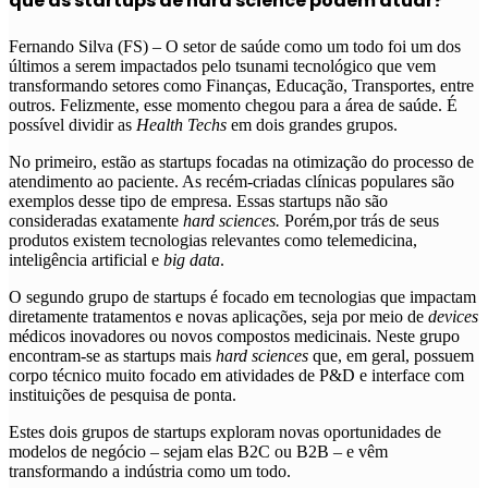
que as startups de hard science podem atuar?
Fernando Silva (FS) – O setor de saúde como um todo foi um dos
últimos a serem impactados pelo tsunami tecnológico que vem
transformando setores como Finanças, Educação, Transportes, entre
outros. Felizmente, esse momento chegou para a área de saúde. É
possível dividir as
Health Techs
em dois grandes grupos.
No primeiro, estão as startups focadas na otimização do processo de
atendimento ao paciente. As recém-criadas clínicas populares são
exemplos desse tipo de empresa. Essas startups não são
consideradas exatamente
hard sciences.
Porém,por trás de seus
produtos existem tecnologias relevantes como telemedicina,
inteligência artificial e
big data
.
O segundo grupo de startups é focado em tecnologias que impactam
diretamente tratamentos e novas aplicações, seja por meio de
devices
médicos inovadores ou novos compostos medicinais. Neste grupo
encontram-se as startups mais
hard sciences
que, em geral, possuem
corpo técnico muito focado em atividades de P&D e interface com
instituições de pesquisa de ponta.
Estes dois grupos de startups exploram novas oportunidades de
modelos de negócio – sejam elas B2C ou B2B – e vêm
transformando a indústria como um todo.