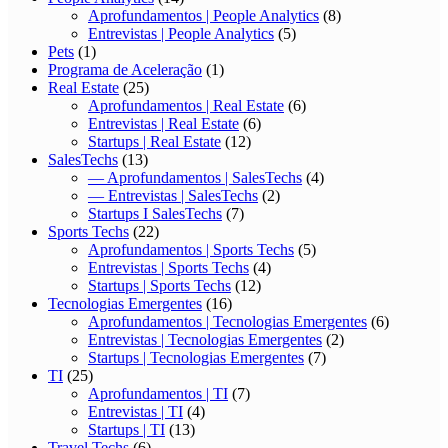
Aprofundamentos | People Analytics
(8)
Entrevistas | People Analytics
(5)
Pets
(1)
Programa de Aceleração
(1)
Real Estate
(25)
Aprofundamentos | Real Estate
(6)
Entrevistas | Real Estate
(6)
Startups | Real Estate
(12)
SalesTechs
(13)
— Aprofundamentos | SalesTechs
(4)
— Entrevistas | SalesTechs
(2)
Startups I SalesTechs
(7)
Sports Techs
(22)
Aprofundamentos | Sports Techs
(5)
Entrevistas | Sports Techs
(4)
Startups | Sports Techs
(12)
Tecnologias Emergentes
(16)
Aprofundamentos | Tecnologias Emergentes
(6)
Entrevistas | Tecnologias Emergentes
(2)
Startups | Tecnologias Emergentes
(7)
TI
(25)
Aprofundamentos | TI
(7)
Entrevistas | TI
(4)
Startups | TI
(13)
Travel Techs
(6)