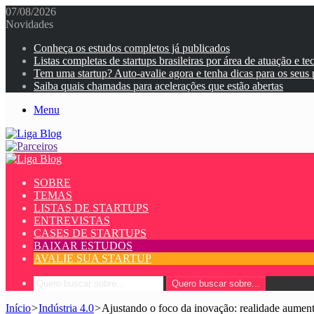
07/08/2026
Novidades
Conheça os estudos completos já publicados
Listas completas de startups brasileiras por área de atuação e te
Tem uma startup? Auto-avalie agora e tenha dicas para os seus
Saiba quais chamadas para acelerações que estão abertas
Menu
SOBRE
TEMAS
LISTAS DE STARTUPS
ENTREVISTAS
CASES DE STARTUPS
BAIXAR ESTUDOS
AVALIE SUA STARTUP
Quero buscar sobre...
Início
>
Indústria 4.0
>
Ajustando o foco da inovação: realidade aumenta