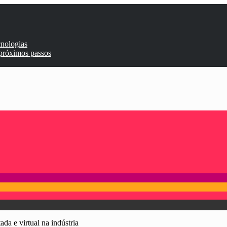
cnologias
 próximos passos
da e virtual na indústria