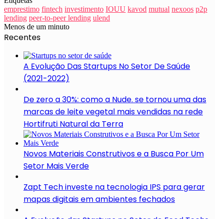
Etiquetas
emprestimo
fintech
investimento
IOUU
kavod
mutual
nexoos
p2p
lending
peer-to-peer lending
ulend
Menos de um minuto
Recentes
A Evolução Das Startups No Setor De Saúde
(2021-2022)
De zero a 30%: como a Nude. se tornou uma das
marcas de leite vegetal mais vendidas na rede
Hortifruti Natural da Terra
Novos Materiais Construtivos e a Busca Por Um
Setor Mais Verde
Zapt Tech investe na tecnologia IPS para gerar
mapas digitais em ambientes fechados