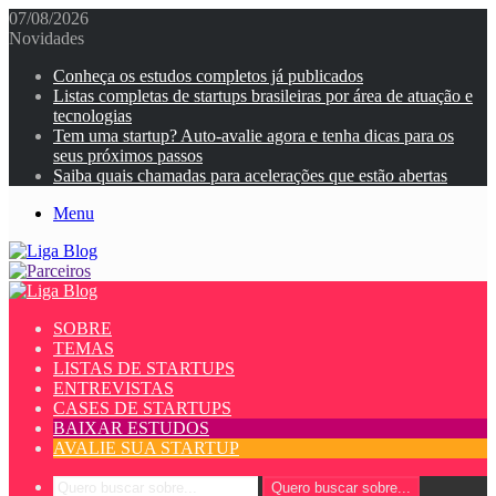
07/08/2026
Novidades
Conheça os estudos completos já publicados
Listas completas de startups brasileiras por área de atuação e
tecnologias
Tem uma startup? Auto-avalie agora e tenha dicas para os
seus próximos passos
Saiba quais chamadas para acelerações que estão abertas
Menu
SOBRE
TEMAS
LISTAS DE STARTUPS
ENTREVISTAS
CASES DE STARTUPS
BAIXAR ESTUDOS
AVALIE SUA STARTUP
Quero buscar sobre...