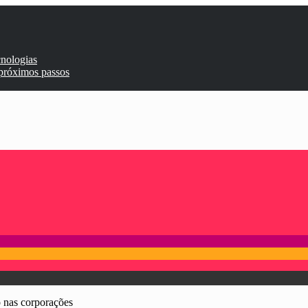
cnologias
 próximos passos
 nas corporações