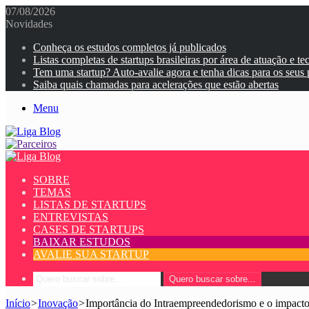
07/08/2026
Novidades
Conheça os estudos completos já publicados
Listas completas de startups brasileiras por área de atuação e te
Tem uma startup? Auto-avalie agora e tenha dicas para os seus
Saiba quais chamadas para acelerações que estão abertas
Menu
SOBRE
TEMAS
LISTAS DE STARTUPS
ENTREVISTAS
CASES DE STARTUPS
BAIXAR ESTUDOS
AVALIE SUA STARTUP
Quero buscar sobre...
Início
>
Inovação
>
Importância do Intraempreendedorismo e o impacto