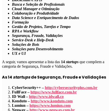
Busca e Seleção de Profissionais
Cloud Manager e Otimização
Colaboração e Produtividade
Data Science e Enriquecimento de Dados
Formação
Gestão de Projetos, Tarefas e Tempo
RPA e Workflow
Segurança, Fraude, Validações
Service-Desk e Help-Desk
Soluções de Bots
Soluções para Desenvolvimento
UX e UI
A seguir, vamos apresentar a lista das
14
startups
que compõem a
categoria de
Segurança, Fraude e Validações
.
As 14
startups
de Segurança, Fraude e Validações
CyberSecurity++ –
http://cybersecurityplus.com.br
FullFace –
https://www.fullface.com.br
ID Wall –
http://www.idwall.co
Konduto –
http://www.konduto.com
Lumiun –
https://www.lumiun.com
Neoway –
http://www.neoway.com.br