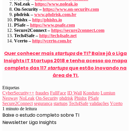
NoLeak –
https://www.noleak.io
On-Security –
https://www.on-security.com
phdrisk –
www.phdrisk.com.br
Phishx –
http://phishx.io
PSafe –
https://www.psafe.com
Secure2Connect –
https://secure2connect.com
Tech4Safe –
http://tech4safe.net
Vcerto –
http://vcerto.com.br
Quer conhecer mais
startups
de TI? Baixe já o Liga
Insights IT Startups 2018 e tenha acesso ao mapa
completo das 117
startups
que estão inovando na
área de TI.
Etiquetas
CyberSecurity++
fraudes
FullFace
ID Wall
Konduto
Lumiun
Neoway
NoLeak
On-Security
phdrisk
Phishx
PSafe
Secure2Connect
segurança
startups
Tech4Safe
validações
Vcerto
1 minuto de leitura
Baixe o estudo completo sobre TI
Newsletter Liga Insights