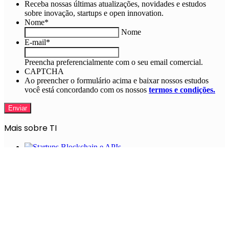
Receba nossas últimas atualizações, novidades e estudos
sobre inovação, startups e open innovation.
Nome
*
Nome
E-mail
*
Preencha preferencialmente com o seu email comercial.
CAPTCHA
Ao preencher o formulário acima e baixar nossos estudos
você está concordando com os nossos
termos e condições.
Mais sobre TI
4 startups de blockchain e APIs
IT Startups – As startups na área de TI
User-Driven: o foco na experiência do usuário
A transformação da Gestão de Times de TI nas