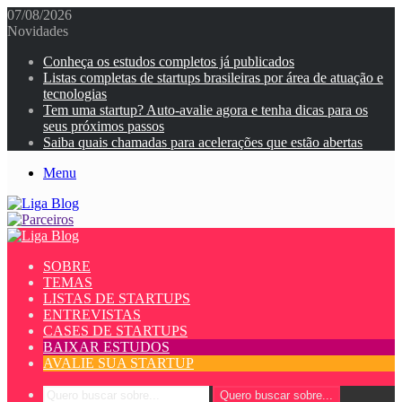
07/08/2026
Novidades
Conheça os estudos completos já publicados
Listas completas de startups brasileiras por área de atuação e
tecnologias
Tem uma startup? Auto-avalie agora e tenha dicas para os
seus próximos passos
Saiba quais chamadas para acelerações que estão abertas
Menu
SOBRE
TEMAS
LISTAS DE STARTUPS
ENTREVISTAS
CASES DE STARTUPS
BAIXAR ESTUDOS
AVALIE SUA STARTUP
Quero buscar sobre...