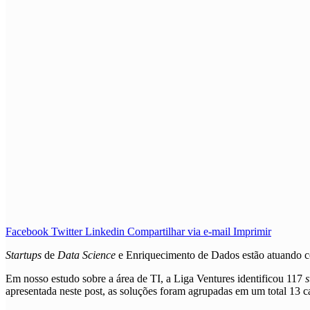
Facebook
Twitter
Linkedin
Compartilhar via e-mail
Imprimir
S
tartups
de
Data Science
e Enriquecimento de Dados
estão atuando
Em nosso estudo sobre a área de TI, a Liga Ventures identificou 117
s
apresentada neste post, as soluções foram agrupadas em um total 13 ca
Blockchain e APIs
Busca e Seleção de Profissionais
Cloud Manager e Otimização
Colaboração e Produtividade