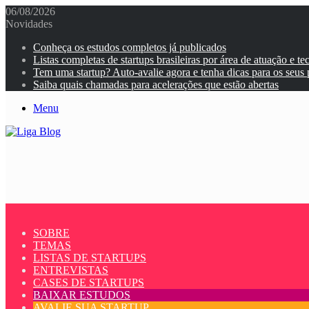
06/08/2026
Novidades
Conheça os estudos completos já publicados
Listas completas de startups brasileiras por área de atuação e te
Tem uma startup? Auto-avalie agora e tenha dicas para os seus
Saiba quais chamadas para acelerações que estão abertas
Menu
SOBRE
TEMAS
LISTAS DE STARTUPS
ENTREVISTAS
CASES DE STARTUPS
BAIXAR ESTUDOS
AVALIE SUA STARTUP
Quero buscar sobre...
Início
>
TI
>
23 startups de data science e enriquecimento de dados