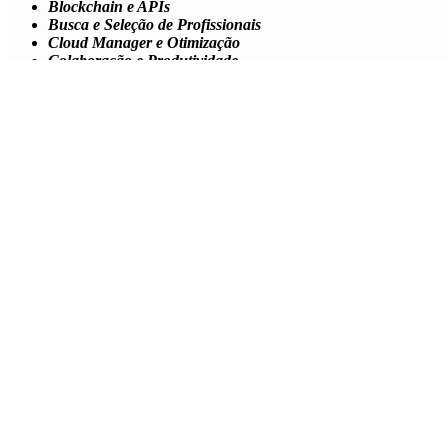
Data Science e Enriquecimento de Dados
Formação
Gestão de Projetos, Tarefas e Tempo
RPA e Workflow
Segurança, Fraude, Validações
Service-Desk e Help-Desk
Soluções de Bots
Soluções para Desenvolvimento
UX e UI
A seguir, vamos apresentar a lista das
23
startups
que compõem a cate
As 23
startups
de
Data Science
e Enriquecimento de Dados
AIDAX –
http://aidax.com.br
Aquarela Inovação –
http://www.aquare.la
Dataholics –
http://www.dataholics.io
Hariken –
https://www.hariken.co
Hekima –
http://hekima.com
Intelup –
http://intelup.com.br
Intexfy –
https://intexfy.com
Itera –
http://www.itera.com.br
Klooks –
https://www.klooks.com.br
Looqbox –
http://www.looqbox.com
Mais Partners –
http://www.maispartners.com