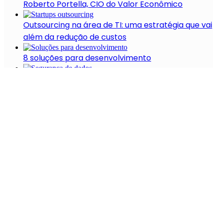
Roberto Portella, CIO do Valor Econômico
Outsourcing na área de TI: uma estratégia que vai
além da redução de custos
8 soluções para desenvolvimento
Segurança de dados e privacidade de
informações: como as tecnologias podem
ajudar?
8 startups de formação
Recentes
A Evolução Das Startups No Setor De Saúde
(2021-2022)
De zero a 30%: como a Nude. se tornou uma das