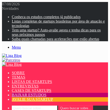
07/08/2026
Novidades
Conheça os estudos completos já publicados
Listas completas de startups brasileiras por área de atuação e
tecnologias
Tem uma startup? Auto-avalie agora e tenha dicas para os
seus próximos passos
Saiba quais chamadas para acelerações que estão abertas
Menu
SOBRE
TEMAS
LISTAS DE STARTUPS
ENTREVISTAS
CASES DE STARTUPS
BAIXAR ESTUDOS
AVALIE SUA STARTUP
Quero buscar sobre...