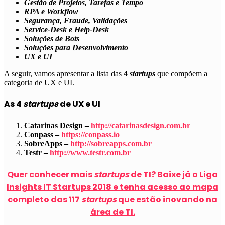
Gestão de Projetos, Tarefas e Tempo
RPA e Workflow
Segurança, Fraude, Validações
Service-Desk e Help-Desk
Soluções de Bots
Soluções para Desenvolvimento
UX e UI
A seguir, vamos apresentar a lista das
4
startups
que compõem a
categoria de
UX e UI
.
As 4
startups
de UX e UI
Catarinas Design –
http://catarinasdesign.com.br
Conpass –
https://conpass.io
SobreApps –
http://sobreapps.com.br
Testr –
http://www.testr.com.br
Quer conhecer mais
startups
de TI? Baixe já o Liga
Insights IT Startups 2018 e tenha acesso ao mapa
completo das 117
startups
que estão inovando na
área de TI.