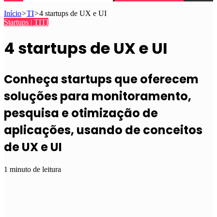
Início
>
TI
>
4 startups de UX e UI
Startups | TI
TI
4 startups de UX e UI
Conheça startups que oferecem
soluções para monitoramento,
pesquisa e otimização de
aplicações, usando de conceitos
de UX e UI
1 minuto de leitura