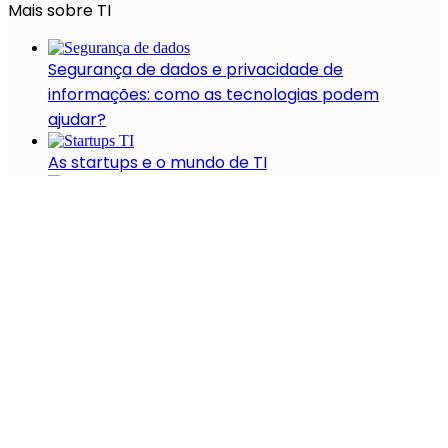
Mais sobre TI
Segurança de dados e privacidade de
informações: como as tecnologias podem
ajudar?
As startups e o mundo de TI
23 startups de data science e enriquecimento de
dados
Marketing de Conteúdo
4 startups de UX e UI
Recentes
A Evolução Das Startups No Setor De Saúde
(2021-2022)