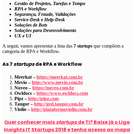
Gestão de Projetos, Tarefas e Tempo
RPA e Workflow
Segurança, Fraude, Validações
Service-Desk e Help-Desk
Soluções de Bots
Soluções para Desenvolvimento
UX e UI
A seguir, vamos apresentar a lista das
7
startups
que compõem a
categoria de
RPA e Workflow
.
As 7
startups
de RPA e Workflow
Meerkat –
https://meerkat.com.br
Mevio –
http://www.mevio.com.br
Nuveo –
https://nuveo.com.br
Owldocs –
https://www.owldocs.com
Pipz –
http://pipz.com
Taugor –
http://ged.taugor.com.br
Violin –
http://plataformaviolin.com.br
Quer conhecer mais
startups
de TI? Baixe já o Liga
Insights IT Startups 2018 e tenha acesso ao mapa