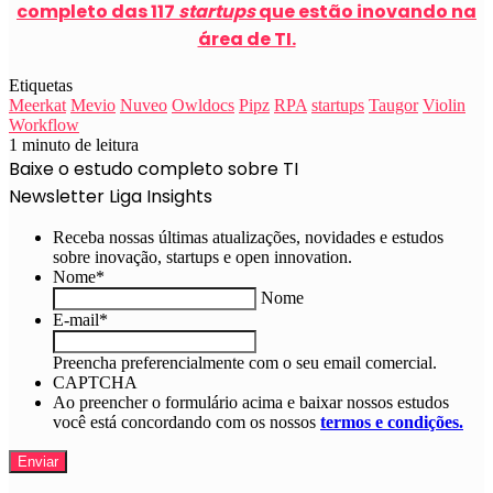
completo das 117
startups
que estão inovando na
área de TI.
Etiquetas
Meerkat
Mevio
Nuveo
Owldocs
Pipz
RPA
startups
Taugor
Violin
Workflow
1 minuto de leitura
Baixe o estudo completo sobre TI
Newsletter Liga Insights
Receba nossas últimas atualizações, novidades e estudos
sobre inovação, startups e open innovation.
Nome
*
Nome
E-mail
*
Preencha preferencialmente com o seu email comercial.
CAPTCHA
Ao preencher o formulário acima e baixar nossos estudos
você está concordando com os nossos
termos e condições.