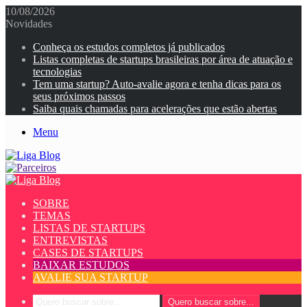
10/08/2026
Novidades
Conheça os estudos completos já publicados
Listas completas de startups brasileiras por área de atuação e
tecnologias
Tem uma startup? Auto-avalie agora e tenha dicas para os
seus próximos passos
Saiba quais chamadas para acelerações que estão abertas
Menu
SOBRE
TEMAS
LISTAS DE STARTUPS
ENTREVISTAS
CASES DE STARTUPS
BAIXAR ESTUDOS
AVALIE SUA STARTUP
Quero buscar sobre...