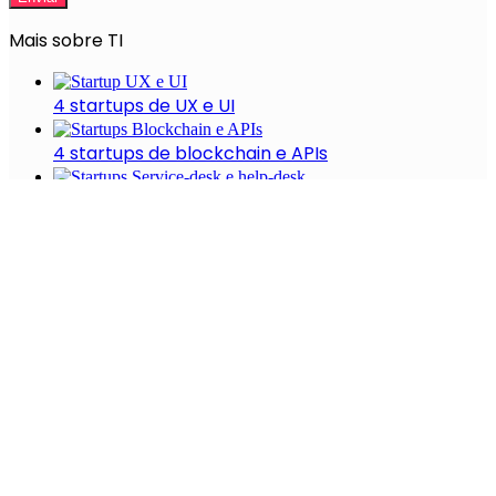
Mais sobre TI
4 startups de UX e UI
4 startups de blockchain e APIs
7 startups de service-desk e help-desk
As startups e o mundo de TI
Outsourcing na área de TI: uma estratégia que vai
além da redução de custos
Recentes
A Evolução Das Startups No Setor De Saúde
(2021-2022)