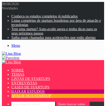
08/08/2026
Novidades
Conheça os estudos completos já publicados
Listas completas de startups brasileiras por área de atuação e
tecnologias
Tem uma startup? Auto-avalie agora e tenha dicas para os
seus próximos passos
Saiba quais chamadas para acelerações que estão abertas
Menu
SOBRE
TEMAS
LISTAS DE STARTUPS
ENTREVISTAS
CASES DE STARTUPS
BAIXAR ESTUDOS
AVALIE SUA STARTUP
Quero buscar sobre...