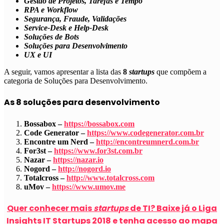
Gestão de Projetos, Tarefas e Tempo
RPA e Workflow
Segurança, Fraude, Validações
Service-Desk e Help-Desk
Soluções de Bots
Soluções para Desenvolvimento
UX e UI
A seguir, vamos apresentar a lista das
8
startups
que compõem a
categoria de
Soluções para Desenvolvimento
.
As 8 soluções para desenvolvimento
Bossabox –
https://bossabox.com
Code Generator –
https://www.codegenerator.com.br
Encontre um Nerd –
http://encontreumnerd.com.br
For3st –
https://www.for3st.com.br
Nazar –
https://nazar.io
Nogord –
http://nogord.io
Totalcross –
http://www.totalcross.com
uMov –
https://www.umov.me
Quer conhecer mais
startups
de TI? Baixe já o Liga
Insights IT Startups 2018 e tenha acesso ao mapa