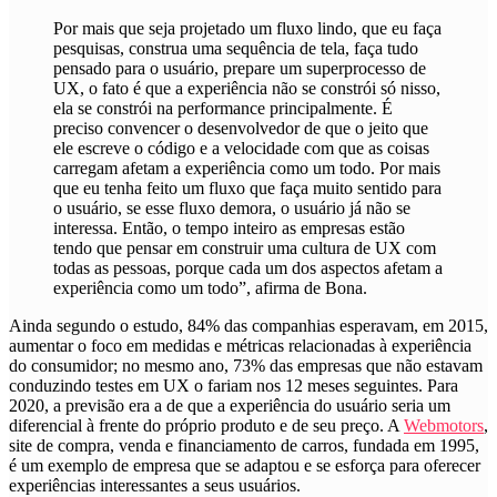
Por mais que seja projetado um fluxo lindo, que eu faça
pesquisas, construa uma sequência de tela, faça tudo
pensado para o usuário, prepare um superprocesso de
UX, o fato é que a experiência não se constrói só nisso,
ela se constrói na performance principalmente. É
preciso convencer o desenvolvedor de que o jeito que
ele escreve o código e a velocidade com que as coisas
carregam afetam a experiência como um todo. Por mais
que eu tenha feito um fluxo que faça muito sentido para
o usuário, se esse fluxo demora, o usuário já não se
interessa. Então, o tempo inteiro as empresas estão
tendo que pensar em construir uma cultura de UX com
todas as pessoas, porque cada um dos aspectos afetam a
experiência como um todo”, afirma de Bona.
Ainda segundo o estudo, 84% das companhias esperavam, em 2015,
aumentar o foco em medidas e métricas relacionadas à experiência
do consumidor; no mesmo ano, 73% das empresas que não estavam
conduzindo testes em UX o fariam nos 12 meses seguintes. Para
2020, a previsão era a de que a experiência do usuário seria um
diferencial à frente do próprio produto e de seu preço. A
Webmotors
,
site de compra, venda e financiamento de carros, fundada em 1995,
é um exemplo de empresa que se adaptou e se esforça para oferecer
experiências interessantes a seus usuários.