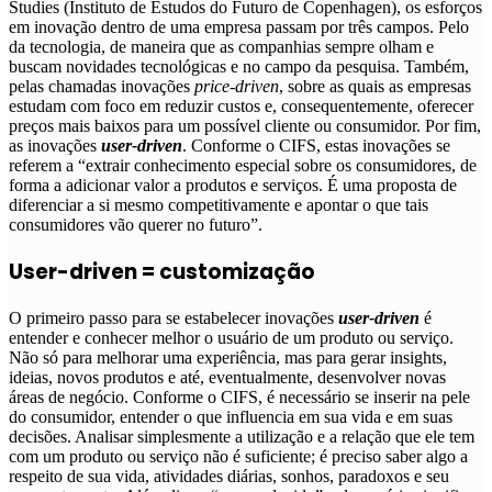
Studies (Instituto de Estudos do Futuro de Copenhagen), os esforços
em inovação dentro de uma empresa passam por três campos. Pelo
da tecnologia, de maneira que as companhias sempre olham e
buscam novidades tecnológicas e no campo da pesquisa. Também,
pelas chamadas inovações
price-driven
, sobre as quais as empresas
estudam com foco em reduzir custos e, consequentemente, oferecer
preços mais baixos para um possível cliente ou consumidor. Por fim,
as inovações
user-driven
. Conforme o CIFS,
estas inovações se
referem a “extrair conhecimento especial sobre os consumidores, de
forma a adicionar valor a produtos e serviços. É uma proposta de
diferenciar a si mesmo competitivamente e apontar o que tais
consumidores vão querer no futuro
”.
User-driven = customização
O primeiro passo para se estabelecer inovações
user-driven
é
entender e conhecer melhor o usuário de um produto ou serviço.
Não só para melhorar uma experiência, mas para gerar insights,
ideias, novos produtos e até, eventualmente, desenvolver novas
áreas de negócio
. Conforme o CIFS, é necessário se inserir na pele
do consumidor, entender o que influencia em sua vida e em suas
decisões. Analisar simplesmente a utilização e a relação que ele tem
com um produto ou serviço não é suficiente; é preciso saber algo a
respeito de sua vida, atividades diárias, sonhos, paradoxos e seu