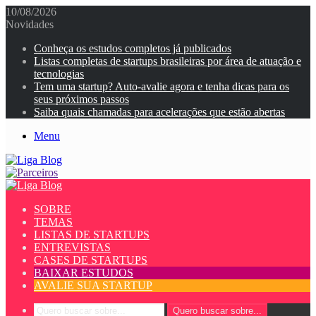
10/08/2026
Novidades
Conheça os estudos completos já publicados
Listas completas de startups brasileiras por área de atuação e
tecnologias
Tem uma startup? Auto-avalie agora e tenha dicas para os
seus próximos passos
Saiba quais chamadas para acelerações que estão abertas
Menu
SOBRE
TEMAS
LISTAS DE STARTUPS
ENTREVISTAS
CASES DE STARTUPS
BAIXAR ESTUDOS
AVALIE SUA STARTUP
Quero buscar sobre...