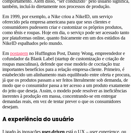
comportamento. Além disso, “ser conduzido” pelo usuário significa,
também, incluí-lo diretamente nos processos de produção.
Em 1999, por exemplo, a Nike criou a NikeID, um serviço
oferecido pela empresa americana para que seus clientes e
consumidores pudessem criar e customizar os próprios produtos,
como tênis e roupas. Hoje em dia, o serviço pode ser acessado tanto
por plataformas online, quanto fisicamente em um dos estúdios da
NikeID espalhados pelo mundo.
Em
postagem
no Huffington Post, Danny Wong, empreendedor e
cofundador da Blank Label (startup de customização e criação de
roupas masculinas), defende que esse modelo de cocriação traz
importantes benefícios para a relação empresa-cliente. Primeiro, é
estabelecido um alinhamento mais equilibrado entre oferta e procura,
já que os produtos passam a ser feitos literalmente sob demanda, de
modo que o consumidor passa a ter acesso a um produto exatamente
do jeito que deseja. Assim, o modelo pode resolver as ineficiências
inerentes à produção em massa, concentrando-se em entregar
demandas reais, em vez de tentar prever o que os consumidores
desejam.
A experiência do usuário
Ligado às inovações
user-driven
está o UX –
user experience
, ou