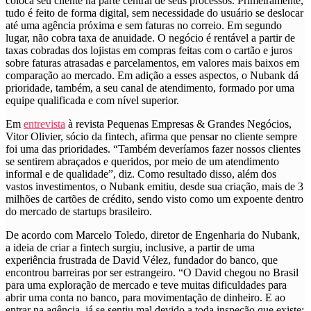
coloca seu cliente na parte central de seus processos. Primeiramente,
tudo é feito de forma digital, sem necessidade do usuário se deslocar
até uma agência próxima e sem faturas no correio. Em segundo
lugar, não cobra taxa de anuidade. O negócio é rentável a partir de
taxas cobradas dos lojistas em compras feitas com o cartão e juros
sobre faturas atrasadas e parcelamentos, em valores mais baixos em
comparação ao mercado. Em adição a esses aspectos, o Nubank dá
prioridade, também, a seu canal de atendimento, formado por uma
equipe qualificada e com nível superior.
Em
entrevista
à revista Pequenas Empresas & Grandes Negócios,
Vitor Olivier, sócio da fintech, afirma que pensar no cliente sempre
foi uma das prioridades. “Também deveríamos fazer nossos clientes
se sentirem abraçados e queridos, por meio de um atendimento
informal e de qualidade”, diz. Como resultado disso, além dos
vastos investimentos, o Nubank emitiu, desde sua criação, mais de 3
milhões de cartões de crédito, sendo visto como um expoente dentro
do mercado de startups brasileiro.
De acordo com Marcelo Toledo, diretor de Engenharia do Nubank,
a ideia de criar a fintech surgiu, inclusive, a partir de uma
experiência frustrada de David Vélez, fundador do banco, que
encontrou barreiras por ser estrangeiro. “O David chegou no Brasil
para uma exploração de mercado e teve muitas dificuldades para
abrir uma conta no banco, para movimentação de dinheiro. E ao
entrar na agência, já se sentiu mal devido a toda inspeção que existe;