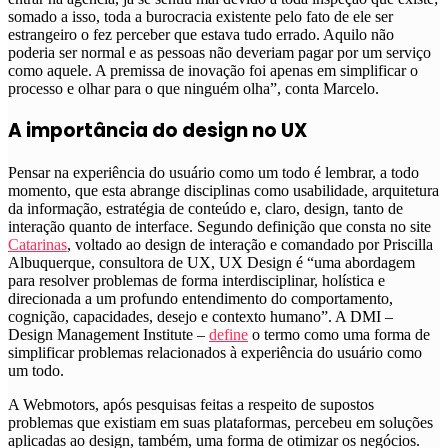
somado a isso, toda a burocracia existente pelo fato de ele ser
estrangeiro o fez perceber que estava tudo errado. Aquilo não
poderia ser normal e as pessoas não deveriam pagar por um serviço
como aquele. A premissa de inovação foi apenas em simplificar o
processo e olhar para o que ninguém olha”, conta Marcelo.
A importância do design no UX
Pensar na experiência do usuário como um todo é lembrar, a todo
momento, que esta abrange disciplinas como usabilidade, arquitetura
da informação, estratégia de conteúdo e, claro, design, tanto de
interação quanto de interface
. Segundo definição que consta no site
Catarinas
, voltado ao design de interação e comandado por Priscilla
Albuquerque, consultora de UX, UX Design é “uma abordagem
para resolver problemas de forma interdisciplinar, holística e
direcionada a um profundo entendimento do comportamento,
cognição, capacidades, desejo e contexto humano”. A DMI –
Design Management Institute –
define
o termo como uma forma de
simplificar problemas relacionados à experiência do usuário como
um todo.
A Webmotors, após pesquisas feitas a respeito de supostos
problemas que existiam em suas plataformas, percebeu em soluções
aplicadas ao design, também, uma forma de otimizar os negócios.