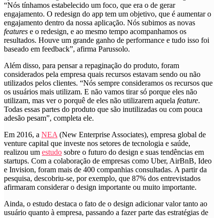
“Nós tínhamos estabelecido um foco, que era o de gerar
engajamento. O redesign do app tem um objetivo, que é aumentar o
engajamento dentro da nossa aplicação. Nós subimos as novas
features
e o redesign, e ao mesmo tempo acompanhamos os
resultados. Houve um grande ganho de performance e tudo isso foi
baseado em feedback”, afirma Parussolo.
Além disso, para pensar a repaginação do produto, foram
considerados pela empresa quais recursos estavam sendo ou não
utilizados pelos clientes. “Nós sempre consideramos os recursos que
os usuários mais utilizam. E não vamos tirar só porque eles não
utilizam, mas ver o porquê de eles não utilizarem aquela
feature
.
Todas essas partes do produto que são inutilizadas ou com pouca
adesão pesam”, completa ele.
Em 2016, a
NEA
(New Enterprise Associates), empresa global de
venture capital que investe nos setores de tecnologia e saúde,
realizou um
estudo
sobre o futuro do design e suas tendências em
startups. Com a colaboração de empresas como Uber, AirBnB, Ideo
e Invision, foram mais de 400 companhias consultadas. A partir da
pesquisa, descobriu-se, por exemplo, que 87% dos entrevistados
afirmaram considerar o design importante ou muito importante.
Ainda, o estudo destaca o fato de o design adicionar valor tanto ao
usuário quanto à empresa, passando a fazer parte das estratégias de