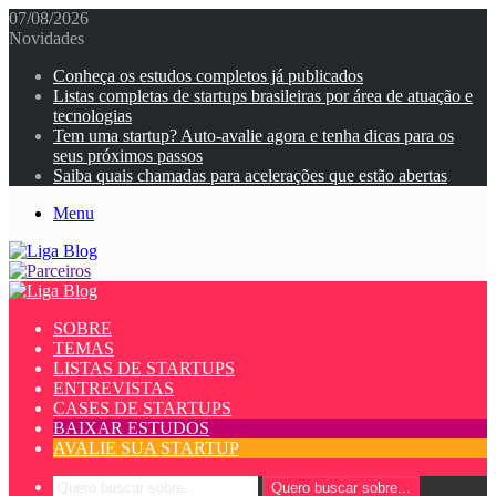
07/08/2026
Novidades
Conheça os estudos completos já publicados
Listas completas de startups brasileiras por área de atuação e
tecnologias
Tem uma startup? Auto-avalie agora e tenha dicas para os
seus próximos passos
Saiba quais chamadas para acelerações que estão abertas
Menu
SOBRE
TEMAS
LISTAS DE STARTUPS
ENTREVISTAS
CASES DE STARTUPS
BAIXAR ESTUDOS
AVALIE SUA STARTUP
Quero buscar sobre...