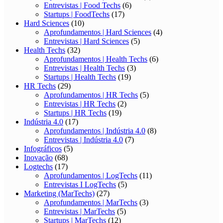
Entrevistas | Food Techs
(6)
Startups | FoodTechs
(17)
Hard Sciences
(10)
Aprofundamentos | Hard Sciences
(4)
Entrevistas | Hard Sciences
(5)
Health Techs
(32)
Aprofundamentos | Health Techs
(6)
Entrevistas | Health Techs
(3)
Startups | Health Techs
(19)
HR Techs
(29)
Aprofundamentos | HR Techs
(5)
Entrevistas | HR Techs
(2)
Startups | HR Techs
(19)
Indústria 4.0
(17)
Aprofundamentos | Indústria 4.0
(8)
Entrevistas | Indústria 4.0
(7)
Infográficos
(5)
Inovação
(68)
Logtechs
(17)
Aprofundamentos | LogTechs
(11)
Entrevistas I LogTechs
(5)
Marketing (MarTechs)
(27)
Aprofundamentos | MarTechs
(3)
Entrevistas | MarTechs
(5)
Startups | MarTechs
(12)