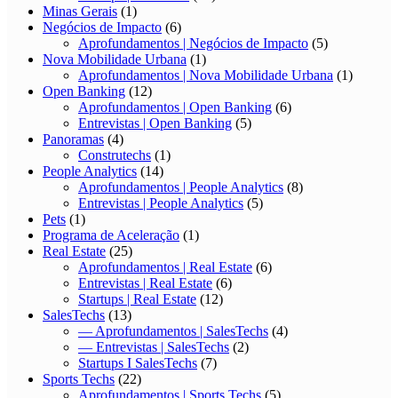
Minas Gerais
(1)
Negócios de Impacto
(6)
Aprofundamentos | Negócios de Impacto
(5)
Nova Mobilidade Urbana
(1)
Aprofundamentos | Nova Mobilidade Urbana
(1)
Open Banking
(12)
Aprofundamentos | Open Banking
(6)
Entrevistas | Open Banking
(5)
Panoramas
(4)
Construtechs
(1)
People Analytics
(14)
Aprofundamentos | People Analytics
(8)
Entrevistas | People Analytics
(5)
Pets
(1)
Programa de Aceleração
(1)
Real Estate
(25)
Aprofundamentos | Real Estate
(6)
Entrevistas | Real Estate
(6)
Startups | Real Estate
(12)
SalesTechs
(13)
— Aprofundamentos | SalesTechs
(4)
— Entrevistas | SalesTechs
(2)
Startups I SalesTechs
(7)
Sports Techs
(22)
Aprofundamentos | Sports Techs
(5)