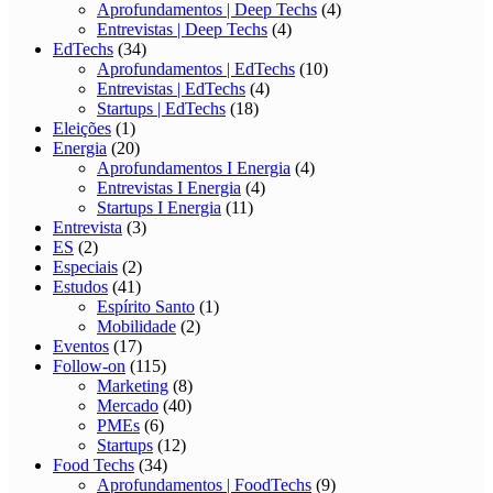
Aprofundamentos | Deep Techs
(4)
Entrevistas | Deep Techs
(4)
EdTechs
(34)
Aprofundamentos | EdTechs
(10)
Entrevistas | EdTechs
(4)
Startups | EdTechs
(18)
Eleições
(1)
Energia
(20)
Aprofundamentos I Energia
(4)
Entrevistas I Energia
(4)
Startups I Energia
(11)
Entrevista
(3)
ES
(2)
Especiais
(2)
Estudos
(41)
Espírito Santo
(1)
Mobilidade
(2)
Eventos
(17)
Follow-on
(115)
Marketing
(8)
Mercado
(40)
PMEs
(6)
Startups
(12)
Food Techs
(34)
Aprofundamentos | FoodTechs
(9)