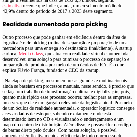
atingir investimentos na casa de US$ 6,5 bilhões
, segundo
estimativa
recente que indica, ainda, um crescimento médio de
42,9% dentro do período de 2017 a 2023 deste segmento.
Realidade aumentada para picking
Outro processo que pode ganhar em eficiência dentro da área de
logística é o de picking (rotina de separação e preparação de uma
mercadoria para uma entrega ao destinatário-final/cliente). A startup
carioca,
Media Glass
, que atua com realidade virtual e aumentada,
desenvolveu uma solução para otimizar o processo de separação e
preparação de produtos por meio de um óculos de RA. É o que
explica Flávio França, fundador e CEO da startup.
“Na etapa de picking, mesmo empresas grandes e multinacionais
ainda se baseiam em processos manuais, neste sentido, é preciso que
se faça um trabalho de transformação cultural e digitalização, pois,
quanto mais rápido esse processo ocorrer, melhor para as empresas,
uma vez que ele é um gargalo relevante da logística atual. Por meio
de um óculos de realidade aumentada, o operador logístico consegue
acessar dados de estoque, sabendo exatamente onde está
determinado item no CD e visualizando o endereçamento e um
mapa do centro de distribuição. Além disso, é possível ler o código
de barras direto pelo óculos. Com nossa solução, é possível
aumentar significativamente a eficiência de todo o processo de