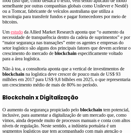
food (uso que, como destaca o texto, vem sendo aplicado de modo
semelhante por outras companhias globais como Unilever e Nestlé)
ou a Tomcar, fabricante de veículos australiana que utiliza a
tecnologia para transferir fundos e pagar fornecedores por meio de
bitcoins
.
Um
estudo
da Allied Market Research aponta que “o aumento da
necessidade de transparência dentro da cadeia de suprimentos” e por
“maior segurança nas transações” entre os agentes e empresas do
setor logístico são alguns dos principais fatores que devem acelerar o
crescimento do mercado de
blockchain
especificamente voltado
para a área logística.
Não à toa,
a consultoria aponta que a vertical de investimentos de
blockchain
na logística deve crescer de pouco mais de US$ 93
milhões em 2017 para US$ 9,8 bilhões em 2025, o que representaria
um crescimento médio de mais de 80% no período
.
Blockchain x Digitalização
O aumento da segurança propiciado pelo
blockchain
tem potencial,
inclusive, para aumentar a digitalização de um mercado que, como
vimos, ainda depende muito de processos manuais e conta com altos
níveis de regulação. Neste sentido, a indústria portuária é um
segmentos logísticos que tem acompanhado com mais atenção o