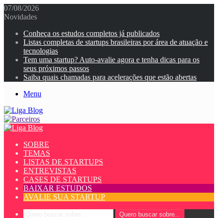
07/08/2026
Novidades
Conheça os estudos completos já publicados
Listas completas de startups brasileiras por área de atuação e
tecnologias
Tem uma startup? Auto-avalie agora e tenha dicas para os
seus próximos passos
Saiba quais chamadas para acelerações que estão abertas
Menu
SOBRE
TEMAS
LISTAS DE STARTUPS
ENTREVISTAS
CASES DE STARTUPS
BAIXAR ESTUDOS
AVALIE SUA STARTUP
Quero buscar sobre...