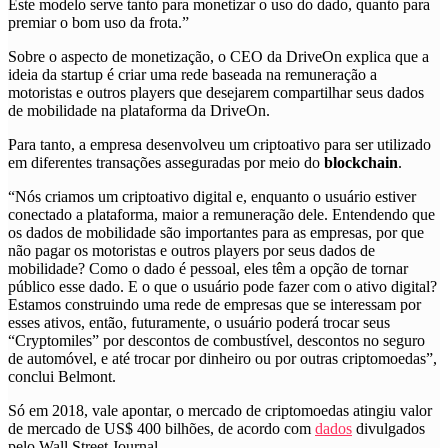
Este modelo serve tanto para monetizar o uso do dado, quanto para
premiar o bom uso da frota.”
Sobre o aspecto de monetização, o CEO da DriveOn explica que a
ideia da startup é criar uma rede baseada na remuneração a
motoristas e outros players que desejarem compartilhar seus dados
de mobilidade na plataforma da DriveOn.
Para tanto, a empresa desenvolveu um criptoativo para ser utilizado
em diferentes transações asseguradas por meio do
blockchain
.
“Nós criamos um criptoativo digital e, enquanto o usuário estiver
conectado a plataforma, maior a remuneração dele. Entendendo que
os dados de mobilidade são importantes para as empresas, por que
não pagar os motoristas e outros players por seus dados de
mobilidade? Como o dado é pessoal, eles têm a opção de tornar
público esse dado. E o que o usuário pode fazer com o ativo digital?
Estamos construindo uma rede de empresas que se interessam por
esses ativos, então, futuramente, o usuário poderá trocar seus
“Cryptomiles” por descontos de combustível, descontos no seguro
de automóvel, e até trocar por dinheiro ou por outras criptomoedas”,
conclui Belmont.
Só em 2018, vale apontar, o mercado de criptomoedas atingiu valor
de mercado de US$ 400 bilhões
, de acordo com
dados
divulgados
pelo Wall Street Journal.