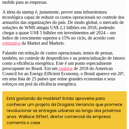
mobile para as empresas.
A ideia da startup é, justamente, prover uma infraestrutura
tec
nológica capaz de reduzir os custos operacionais no controle dos
armazéns das organizações do país.
De modo global, o mercado de
soluções de WMS atingiu US$ 2,1 bilhões em 2018, podendo
chegar a quase US$ 5 bilhões em investimentos até 2024
– um
índice de crescimento superior a 15% no ciclo, de acordo com
estimativa
da Market and Markets.
Falando em redução de custos operacionais, temos de pensar,
também, no controle de desperdícios e na potencialização de fatores
como a eficiência energética. Este é um ponto especialmente
preocupante no Brasil. Em um
ranking
de 2018 do American
Council for an Energy-Efficient Economy,
o Brasil aparece em 20º,
em uma lista de 25 países que reúne grandes economias e seus
esforços em prol da eficiência energética
.
Está gostando da matéria? Então aproveite para
conhecer um projeto da Drogaria Venancio que promete
revolucionar as entregas urbanas ao longo dos próximos
anos. Wallace Siffert, diretor comercial da empresa
comenta o case