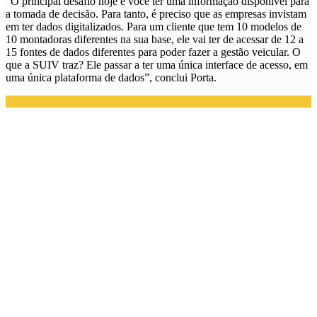
“O principal desafio hoje é você ter uma informação disponível para
a tomada de decisão. Para tanto, é preciso que as empresas invistam
em ter dados digitalizados. Para um cliente que tem 10 modelos de
10 montadoras diferentes na sua base, ele vai ter de acessar de 12 a
15 fontes de dados diferentes para poder fazer a gestão veicular. O
que a SUIV traz? Ele passar a ter uma única interface de acesso, em
uma única plataforma de dados”, conclui Porta.
Thiago Calvet, fundador e CEO da MyView comenta o
case de entregas por drones com a Drogaria Venancio
Realizamos a primeira entrega por drone do Brasil em parceria com
a Drogaria Venancio e o Leite de Rosas. Foi uma entrega comercial
pois houve, de fato, a compra do produto via app da Venancio –
lançado junto com a entrega – a retirada na loja e a entrega na casa
da cliente.
Fizemos todo um estudo da área e um planejamento em virtude da
legislação. O voo foi feito dentro das regras atuais – não perdemos a
linha de visada; durante a operação também havia um piloto em
comando monitorando o drone automatizado. A aeronave tinha
registro da ANAC, cadastro na ANATEL, seguro e autorização do
DECEA.