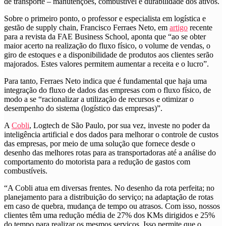
de transporte – manutenções, combustível e durabilidade dos ativos.
Sobre o primeiro ponto, o professor e especialista em logística e
gestão de supply chain, Francisco Ferraes Neto, em
artigo
recente
para a revista da FAE Business School, aponta que “ao se obter
maior acerto na realização do fluxo físico, o volume de vendas, o
giro de estoques e a disponibilidade de produtos aos clientes serão
majorados. Estes valores permitem aumentar a receita e o lucro”.
Para tanto, Ferraes Neto indica que é fundamental que haja uma
integração do fluxo de dados das empresas com o fluxo físico, de
modo a se “racionalizar a utilização de recursos e otimizar o
desempenho do sistema (logístico das empresas)”.
A
Cobli
, Logtech de São Paulo, por sua vez, investe no poder da
inteligência artificial e dos dados para melhorar o controle de custos
das empresas, por meio de uma solução que fornece desde
o
desenho das melhores rotas para as transportadoras até a análise do
comportamento do motorista para a redução de gastos com
combustíveis.
“A Cobli atua em diversas frentes. No desenho da rota perfeita; no
planejamento para a distribuição do serviço; na adaptação de rotas
em caso de quebra, mudança de tempo ou atrasos. Com isso, nossos
clientes têm uma redução média de 27% dos KMs dirigidos e 25%
do tempo para realizar os mesmos serviços. Isso permite que o