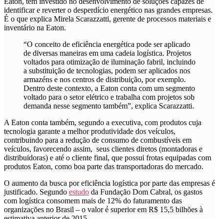
Eaton, tem investido no desenvolvimento de soluções capazes de
identificar e reverter o desperdício energético nas grandes
empresas.
É o que explica Mirela Scarazzatti, gerente de processos materiais e
inventário na Eaton.
“O conceito de eficiência energética pode ser aplicado
de diversas maneiras em uma cadeia logística. Projetos
voltados para otimização de iluminação fabril, incluindo
a substituição de tecnologias, podem ser aplicados nos
armazéns e nos centros de distribuição, por exemplo.
Dentro deste contexto, a Eaton conta com um segmento
voltado para o setor elétrico e trabalha com projetos sob
demanda nesse segmento também”, explica Scarazzatti.
A Eaton conta também, segundo a executiva, com produtos cuja
tecnologia garante a melhor produtividade dos veículos,
contribuindo para a redução de consumo de combustíveis em
veículos, favorecendo assim, seus clientes diretos (montadoras e
distribuidoras) e até o cliente final, que possui frotas equipadas com
produtos Eaton, como boa parte das transportadoras do mercado.
O aumento da busca por eficiência logística por parte das empresas é
justificado. Segundo
estudo
da Fundação Dom Cabral,
os gastos
com logística consomem mais de 12% do faturamento das
organizações no Brasil – o valor é superior em R$ 15,5 bilhões à
estimativa anterior de 2015
.