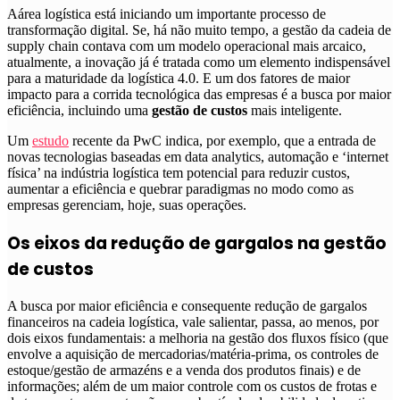
A
área logística está iniciando um importante processo de
transformação digital. Se, há não muito tempo, a gestão da cadeia de
supply chain contava com um modelo operacional mais arcaico,
atualmente, a inovação já é tratada como um elemento indispensável
para a maturidade da logística 4.0.
E um dos fatores de maior
impacto para a corrida tecnológica das empresas é a busca por maior
eficiência, incluindo uma
gestão de custos
mais inteligente.
Um
estudo
recente da PwC indica, por exemplo, que a entrada de
novas tecnologias baseadas em data analytics, automação e ‘internet
física’ na indústria logística tem potencial para reduzir custos,
aumentar a eficiência e quebrar paradigmas no modo como as
empresas gerenciam, hoje, suas operações.
Os eixos da redução de gargalos na gestão
de custos
A busca por maior eficiência e consequente redução de gargalos
financeiros na cadeia logística, vale salientar, passa, ao menos, por
dois eixos fundamentais: a melhoria na gestão dos fluxos físico (que
envolve a aquisição de mercadorias/matéria-prima, os controles de
estoque/gestão de armazéns e a venda dos produtos finais) e de
informações; além de um maior controle com os custos de frotas e