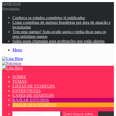
09/08/2026
Novidades
Conheça os estudos completos já publicados
Listas completas de startups brasileiras por área de atuação e
tecnologias
Tem uma startup? Auto-avalie agora e tenha dicas para os
seus próximos passos
Saiba quais chamadas para acelerações que estão abertas
Menu
SOBRE
TEMAS
LISTAS DE STARTUPS
ENTREVISTAS
CASES DE STARTUPS
BAIXAR ESTUDOS
AVALIE SUA STARTUP
Quero buscar sobre...