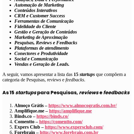
Automação de Marketing
Conteúdos Interativos
CRM e Customer Success
Ferramentas de Comunicação
Fidelidade do Cliente
Gestão e Geração de Conteúdos
Marketing de Aproximação
Pesquisas, Reviews e Feedbacks
Plataformas de atendimento
Conectores e Produtividade
Social e Comunicação
Vendas e Geração de Leads.
A seguir, vamos apresentar a lista das
15
startups
que compõem a
categoria de
Pesquisas,
reviews
e
feedbacks
.
As 15
startups
para Pesquisas
, reviews
e
feedbacks
Almoço Grátis –
https://www.almocogratis.com.br/
Amplifique.me –
https://amplifique.me
Binds.co –
https://binds.co/
Comentto –
https://comentto.com/
Expers Club –
https://www.expersclub.com/
Forebrain –
http://www.forebrain.com.br