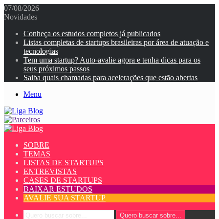
07/08/2026
Novidades
Conheça os estudos completos já publicados
Listas completas de startups brasileiras por área de atuação e
tecnologias
Tem uma startup? Auto-avalie agora e tenha dicas para os
seus próximos passos
Saiba quais chamadas para acelerações que estão abertas
Menu
SOBRE
TEMAS
LISTAS DE STARTUPS
ENTREVISTAS
CASES DE STARTUPS
BAIXAR ESTUDOS
AVALIE SUA STARTUP
Quero buscar sobre...