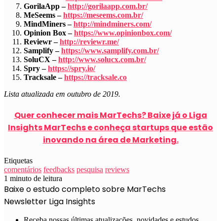
GorilaApp –
http://gorilaapp.com.br/
MeSeems –
https://meseems.com.br/
MindMiners –
http://mindminers.com/
Opinion Box –
https://www.opinionbox.com/
Reviewr –
http://reviewr.me/
Samplify –
https://www.samplify.com.br/
SoluCX –
http://www.solucx.com.br/
Spry –
https://spry.io/
Tracksale –
https://tracksale.co
Lista atualizada em outubro de 2019.
Quer conhecer mais MarTechs? Baixe já o Liga
Insights MarTechs e conheça startups que estão
inovando na área de Marketing.
Etiquetas
comentários
feedbacks
pesquisa
reviews
1 minuto de leitura
Baixe o estudo completo sobre MarTechs
Newsletter Liga Insights
Receba nossas últimas atualizações, novidades e estudos