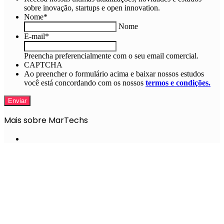
sobre inovação, startups e open innovation.
Nome
*
Nome
E-mail
*
Preencha preferencialmente com o seu email comercial.
CAPTCHA
Ao preencher o formulário acima e baixar nossos estudos
você está concordando com os nossos
termos e condições.
Mais sobre MarTechs
15 startups de Pesquisas, Reviews e Feedbacks
para sua estratégia de Marketing
Marketing de Conteúdo
Caio Fernandes, CIO & Digital (International Equity
Markets) da Bloomin’ Brands International