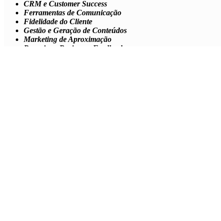
CRM e Customer Success
Ferramentas de Comunicação
Fidelidade do Cliente
Gestão e Geração de Conteúdos
Marketing de Aproximação
Pesquisas, Reviews e Feedbacks
Plataformas de atendimento
Conectores e Produtividade
Social e Comunicação
Vendas e Geração de Leads.
A seguir, vamos apresentar a lista das 24
startups
que compõem a cate
As 24 startups de Automação de Marketing
4YouSee –
https://www.4yousee.com.br/
8e7 –
https://www.8e7.com.br/
Aqua Multitoque –
https://www.aqua.com.br/
Away Mídia –
http://awaymidia.com/
Banana Music –
https://www.bananas.mus.br/
Banib –
https://www.banib.com/
Beenoculus –
https://www.beenoculus.com.br/
Biomist –
https://www.biomist.com.br/
Eloopz –
https://www.eloopz.com.br/