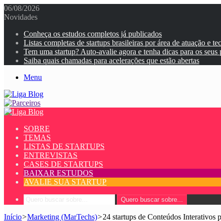
06/08/2026
Novidades
Conheça os estudos completos já publicados
Listas completas de startups brasileiras por área de atuação e te
Tem uma startup? Auto-avalie agora e tenha dicas para os seus
Saiba quais chamadas para acelerações que estão abertas
Menu
SOBRE
TEMAS
LISTAS DE STARTUPS
ENTREVISTAS
CASES DE STARTUPS
BAIXAR ESTUDOS
AVALIE SUA STARTUP
Quero buscar sobre...
Início
>
Marketing (MarTechs)
>
24 startups de Conteúdos Interativos 