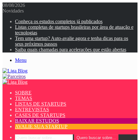
08/08/2026
Novidades
Conheça os estudos completos já publicados
Listas completas de startups brasileiras por área de atuação e
tecnologias
Tem uma startup? Auto-avalie agora e tenha dicas para os
seus próximos passos
Saiba quais chamadas para acelerações que estão abertas
Menu
SOBRE
TEMAS
LISTAS DE STARTUPS
ENTREVISTAS
CASES DE STARTUPS
BAIXAR ESTUDOS
AVALIE SUA STARTUP
Quero buscar sobre...