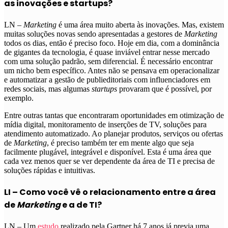
as inovações e startups?
LN –
Marketing
é uma área muito aberta às inovações. Mas, existem
muitas soluções novas sendo apresentadas a gestores de
Marketing
todos os dias, então é preciso foco. Hoje em dia, com a dominância
de gigantes da tecnologia, é quase inviável entrar nesse mercado
com uma solução padrão, sem diferencial. É necessário encontrar
um nicho bem específico. Antes não se pensava em operacionalizar
e automatizar a gestão de publieditoriais com influenciadores em
redes sociais, mas algumas
startups
provaram que é possível, por
exemplo.
Entre outras tantas que encontraram oportunidades em otimização de
mídia digital, monitoramento de inserções de TV, soluções para
atendimento automatizado. Ao planejar produtos, serviços ou ofertas
de
Marketing
, é preciso também ter em mente algo que seja
facilmente plugável, integrável e disponível. Esta é uma área que
cada vez menos quer se ver dependente da área de TI e precisa de
soluções rápidas e intuitivas.
LI – Como você vê o relacionamento entre a área
de
Marketing
e a de TI?
LN – Um
estudo
realizado pela Gartner há 7 anos já previa uma