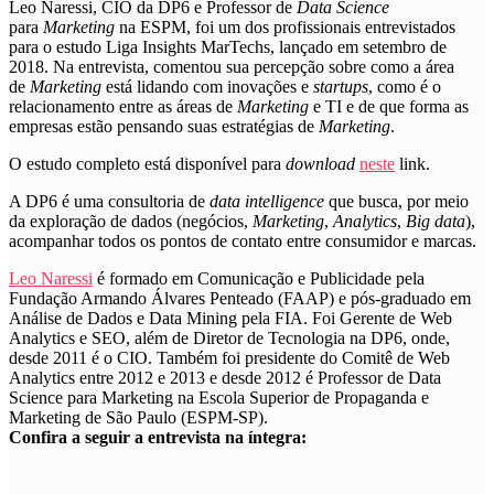
Leo Naressi, CIO da DP6 e Professor de
Data Science
para
Marketing
na ESPM, foi um dos profissionais entrevistados
para o estudo Liga Insights MarTechs, lançado em setembro de
2018. Na entrevista, comentou sua percepção sobre como a área
de
Marketing
está lidando com inovações e
startups
, como é o
relacionamento entre as áreas de
Marketing
e TI e de que forma as
empresas estão pensando suas estratégias de
Marketing
.
O estudo completo está disponível para
download
neste
link.
A DP6 é uma consultoria de
data intelligence
que busca, por meio
da exploração de dados (negócios,
Marketing
,
Analytics
,
Big data
),
acompanhar todos os pontos de contato entre consumidor e marcas.
Leo Naressi
é formado em Comunicação e Publicidade pela
Fundação Armando Álvares Penteado (FAAP) e pós-graduado em
Análise de Dados e Data Mining pela FIA. Foi Gerente de Web
Analytics e SEO, além de Diretor de Tecnologia na DP6, onde,
desde 2011 é o CIO. Também foi presidente do Comitê de Web
Analytics entre 2012 e 2013 e desde 2012 é Professor de Data
Science para Marketing na Escola Superior de Propaganda e
Marketing de São Paulo (ESPM-SP).
Confira a seguir a entrevista na íntegra: