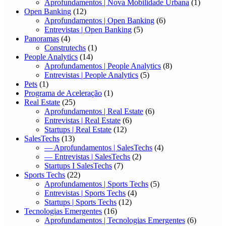
Aprofundamentos | Nova Mobilidade Urbana
(1)
Open Banking
(12)
Aprofundamentos | Open Banking
(6)
Entrevistas | Open Banking
(5)
Panoramas
(4)
Construtechs
(1)
People Analytics
(14)
Aprofundamentos | People Analytics
(8)
Entrevistas | People Analytics
(5)
Pets
(1)
Programa de Aceleração
(1)
Real Estate
(25)
Aprofundamentos | Real Estate
(6)
Entrevistas | Real Estate
(6)
Startups | Real Estate
(12)
SalesTechs
(13)
— Aprofundamentos | SalesTechs
(4)
— Entrevistas | SalesTechs
(2)
Startups I SalesTechs
(7)
Sports Techs
(22)
Aprofundamentos | Sports Techs
(5)
Entrevistas | Sports Techs
(4)
Startups | Sports Techs
(12)
Tecnologias Emergentes
(16)
Aprofundamentos | Tecnologias Emergentes
(6)