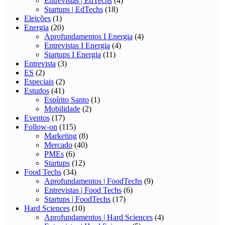
Entrevistas | EdTechs
(4)
Startups | EdTechs
(18)
Eleições
(1)
Energia
(20)
Aprofundamentos I Energia
(4)
Entrevistas I Energia
(4)
Startups I Energia
(11)
Entrevista
(3)
ES
(2)
Especiais
(2)
Estudos
(41)
Espírito Santo
(1)
Mobilidade
(2)
Eventos
(17)
Follow-on
(115)
Marketing
(8)
Mercado
(40)
PMEs
(6)
Startups
(12)
Food Techs
(34)
Aprofundamentos | FoodTechs
(9)
Entrevistas | Food Techs
(6)
Startups | FoodTechs
(17)
Hard Sciences
(10)
Aprofundamentos | Hard Sciences
(4)