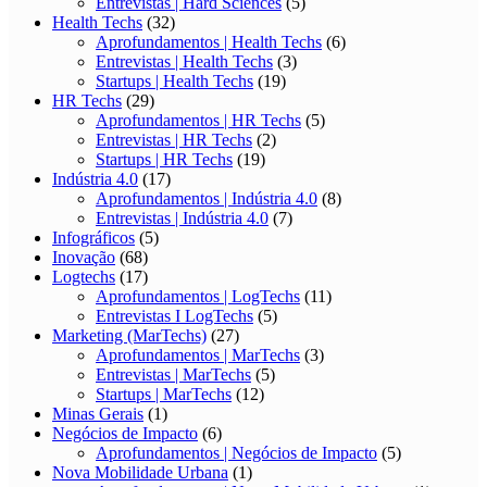
Entrevistas | Hard Sciences
(5)
Health Techs
(32)
Aprofundamentos | Health Techs
(6)
Entrevistas | Health Techs
(3)
Startups | Health Techs
(19)
HR Techs
(29)
Aprofundamentos | HR Techs
(5)
Entrevistas | HR Techs
(2)
Startups | HR Techs
(19)
Indústria 4.0
(17)
Aprofundamentos | Indústria 4.0
(8)
Entrevistas | Indústria 4.0
(7)
Infográficos
(5)
Inovação
(68)
Logtechs
(17)
Aprofundamentos | LogTechs
(11)
Entrevistas I LogTechs
(5)
Marketing (MarTechs)
(27)
Aprofundamentos | MarTechs
(3)
Entrevistas | MarTechs
(5)
Startups | MarTechs
(12)
Minas Gerais
(1)
Negócios de Impacto
(6)
Aprofundamentos | Negócios de Impacto
(5)
Nova Mobilidade Urbana
(1)