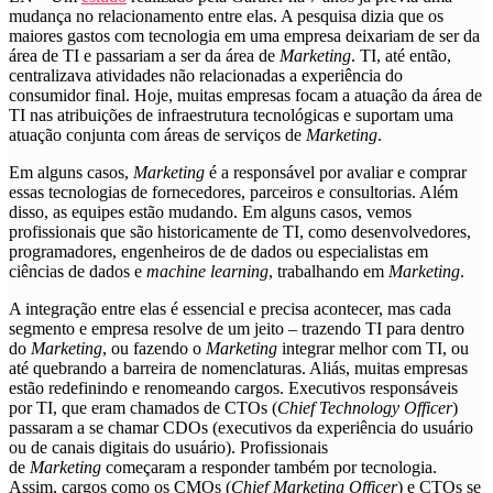
mudança no relacionamento entre elas. A pesquisa dizia que os
maiores gastos com tecnologia em uma empresa deixariam de ser da
área de TI e passariam a ser da área de
Marketing
. TI, até então,
centralizava atividades não relacionadas a experiência do
consumidor final. Hoje, muitas empresas focam a atuação da área de
TI nas atribuições de infraestrutura tecnológicas e suportam uma
atuação conjunta com áreas de serviços de
Marketing
.
Em alguns casos,
Marketing
é a responsável por avaliar e comprar
essas tecnologias de fornecedores, parceiros e consultorias. Além
disso, as equipes estão mudando. Em alguns casos, vemos
profissionais que são historicamente de TI, como desenvolvedores,
programadores, engenheiros de de dados ou especialistas em
ciências de dados e
machine learning
, trabalhando em
Marketing
.
A integração entre elas é essencial e precisa acontecer, mas cada
segmento e empresa resolve de um jeito – trazendo TI para dentro
do
Marketing
, ou fazendo o
Marketing
integrar melhor com TI, ou
até quebrando a barreira de nomenclaturas. Aliás, muitas empresas
estão redefinindo e renomeando cargos. Executivos responsáveis
por TI, que eram chamados de CTOs (
Chief Technology Officer
)
passaram a se chamar CDOs (executivos da experiência do usuário
ou de canais digitais do usuário). Profissionais
de
Marketing
começaram a responder também por tecnologia.
Assim, cargos como os CMOs (
Chief Marketing Officer
) e CTOs se