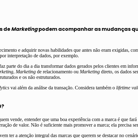
is de
Marketing
podem acompanhar as mudanças que 
ecimento e adquirir novas habilidades que antes não eram exigidas, co
por interpretação de dados, por exemplo.
faz parte do dia a dia transformar dados gerados pelos clientes em info
keting
,
Marketing
de relacionamento ou
Marketing
direto, os dados s
uturados e os não estruturados.
ytics
vai além da análise da transação. Considera também o
lifetime va
0?
em vende, entender que uma boa experiência com a marca é que fará o c
ação de valor. Não é suficiente mais promover a marca; ela precisa s
 ter a atenção integral das marcas que querem se destacar no cenário