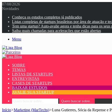
07/08/2026
Novidades
Conheça os estudos completos já publicados
Listas completas de startups brasileiras por área de atuação e te
Tem uma startup? Auto-avalie agora e tenha dicas para os seus
Saiba quais chamadas para acelerações que estão abertas
Menu
SOBRE
TEMAS
LISTAS DE STARTUPS
ENTREVISTAS
CASES DE STARTUPS
BAIXAR ESTUDOS
AVALIE SUA STARTUP
Quero buscar sobre...
Início
>
Marketing (MarTechs)
>
Luna Gutierres, Sócia da Repense e 