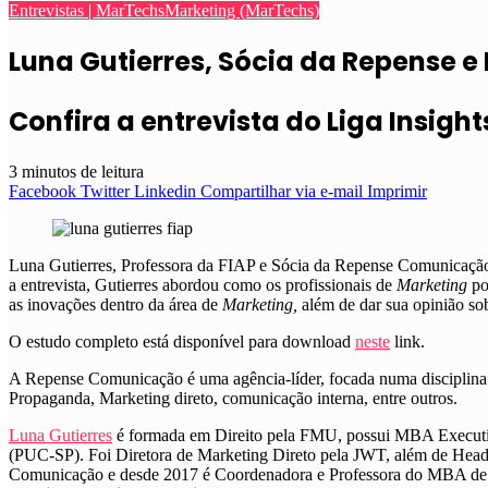
Entrevistas | MarTechs
Marketing (MarTechs)
Luna Gutierres, Sócia da Repense e
Confira a entrevista do Liga Insigh
3 minutos de leitura
Facebook
Twitter
Linkedin
Compartilhar via e-mail
Imprimir
Luna Gutierres, Professora da FIAP e Sócia da Repense Comunicação,
a entrevista, Gutierres abordou como os profissionais de
Marketing
po
as inovações dentro da área de
Marketing,
além de dar sua opinião so
O estudo completo está disponível para download
neste
link.
A Repense Comunicação é uma agência-líder, focada numa disciplina 
Propaganda, Marketing direto, comunicação interna, entre outros.
Luna Gutierres
é formada em Direito pela FMU, possui MBA Executiv
(PUC-SP). Foi Diretora de Marketing Direto pela JWT, além de Head
Comunicação e desde 2017 é Coordenadora e Professora do MBA de 