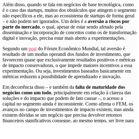
Além disso, quando se fala em negócios de base tecnológica, como
é o caso das startups, muitos dos obstáculos que atingem o segmento
não específicos a ele, mas ao ecossistema de startups de forma geral
– e não podem ser ignorados. Um deles é a
aversão a riscos por
parte do mercado
, o qual, apesar de estar sendo afetado pela
disseminação e incorporação de conceitos como os de transformação
digital e inovação, precisa estar mais aberto a experimentações.
Segundo um
post
do Fórum Econômico Mundial, tal aversão é
resultado de um modus operandi dos fundos de investimento, que
favorecem quase que exclusivamente resultados positivos e métricas
de impacto conservadoras, o que impede maiores incentivos a essa
experimentação. Ou seja, investimentos baseados basicamente em
métricas reduzem a possibilidade de aprendizado e inovação.
Em decorrência disso – e também da
falta de maturidade dos
negócios como um todo
, principalmente em relação à clareza das
soluções e do impacto que podem de fato causar –, o acesso a
capital no segmento ainda é inconsistente. Como afirma o FEM, os
avanços no campo de investimentos de impacto existem, mas ainda
existem dúvidas se um negócio que precisa devolver retornos
financeiros significativos consegue, ao mesmo tempo, ser livre para
perseguir e priorizar as mudanças sociais esperadas.
Segundo Anna de Souza Aranha, Diretora do Quintessa – uma das