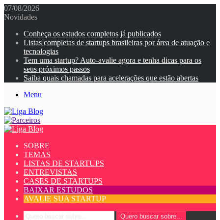
07/08/2026
Novidades
Conheça os estudos completos já publicados
Listas completas de startups brasileiras por área de atuação e
tecnologias
Tem uma startup? Auto-avalie agora e tenha dicas para os
seus próximos passos
Saiba quais chamadas para acelerações que estão abertas
Menu
SOBRE
TEMAS
LISTAS DE STARTUPS
ENTREVISTAS
CASES DE STARTUPS
BAIXAR ESTUDOS
AVALIE SUA STARTUP
Quero buscar sobre...