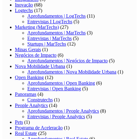
Inovação
(68)
Logtechs
(17)
Aprofundamentos | LogTechs
(11)
Entrevistas I LogTechs
(5)
Marketing (MarTechs)
(27)
Aprofundamentos | MarTechs
(3)
Entrevistas | MarTechs
(5)
Startups | MarTechs
(12)
Minas Gerais
(1)
Negócios de Impacto
(6)
Aprofundamentos | Negócios de Impacto
(5)
Nova Mobilidade Urbana
(1)
Aprofundamentos | Nova Mobilidade Urbana
(1)
Open Banking
(12)
Aprofundamentos | Open Banking
(6)
Entrevistas | Open Banking
(5)
Panoramas
(4)
Construtechs
(1)
People Analytics
(14)
Aprofundamentos | People Analytics
(8)
Entrevistas | People Analytics
(5)
Pets
(1)
Programa de Aceleração
(1)
Real Estate
(25)
Aprofundamentos | Real Estate
(6)