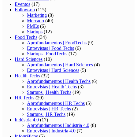
Eventos
(17)
Follow-on
(115)
Marketing
(8)
Mercado
(40)
PMEs
(6)
Startups
(12)
Food Techs
(34)
Aprofundamentos | FoodTechs
(9)
Entrevistas | Food Techs
(6)
Startups | FoodTechs
(17)
Hard Sciences
(10)
Aprofundamentos | Hard Sciences
(4)
Entrevistas | Hard Sciences
(5)
Health Techs
(32)
Aprofundamentos | Health Techs
(6)
Entrevistas | Health Techs
(3)
Startups | Health Techs
(19)
HR Techs
(29)
Aprofundamentos | HR Techs
(5)
Entrevistas | HR Techs
(2)
Startups | HR Techs
(19)
Indústria 4.0
(17)
Aprofundamentos | Indústria 4.0
(8)
Entrevistas | Indústria 4.0
(7)
Infográficos
(5)