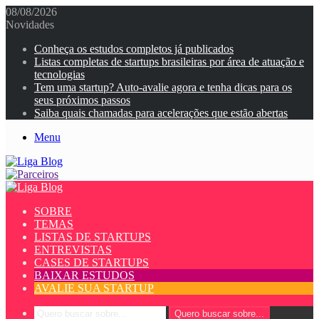
08/08/2026
Novidades
Conheça os estudos completos já publicados
Listas completas de startups brasileiras por área de atuação e
tecnologias
Tem uma startup? Auto-avalie agora e tenha dicas para os
seus próximos passos
Saiba quais chamadas para acelerações que estão abertas
Menu
SOBRE
TEMAS
LISTAS DE STARTUPS
ENTREVISTAS
CASES DE STARTUPS
BAIXAR ESTUDOS
AVALIE SUA STARTUP
Quero buscar sobre...