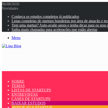
06/08/2026
Novidades
Conheça os estudos completos já publicados
Listas completas de startups brasileiras por área de atuação e te
Tem uma startup? Auto-avalie agora e tenha dicas para os seus
Saiba quais chamadas para acelerações que estão abertas
Menu
SOBRE
TEMAS
LISTAS DE STARTUPS
ENTREVISTAS
CASES DE STARTUPS
BAIXAR ESTUDOS
AVALIE SUA STARTUP