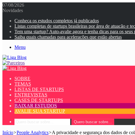
07/08/2026
Novidades
Conheça os estudos completos já publicados
Listas completas de startups brasileiras por área de atuação e te
Tem uma startup? Auto-avalie agora e tenha dicas para os seus
Saiba quais chamadas para acelerações que estão abertas
Menu
SOBRE
TEMAS
LISTAS DE STARTUPS
ENTREVISTAS
CASES DE STARTUPS
BAIXAR ESTUDOS
AVALIE SUA STARTUP
Quero buscar sobre...
Início
>
People Analytics
>
A privacidade e segurança dos dados de co