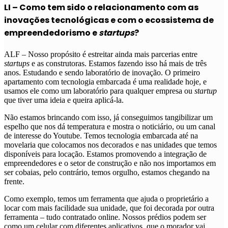
LI – Como tem sido o relacionamento com as
inovações tecnológicas e com o ecossistema de
empreendedorismo e
startups
?
ALF – Nosso propósito é estreitar ainda mais parcerias entre
startups
e as construtoras. Estamos fazendo isso há mais de três
anos. Estudando e sendo laboratório de inovação. O primeiro
apartamento com tecnologia embarcada é uma realidade hoje, e
usamos ele como um laboratório para qualquer empresa ou
startup
que tiver uma ideia e queira aplicá-la.
Não estamos brincando com isso, já conseguimos tangibilizar um
espelho que nos dá temperatura e mostra o noticiário, ou um canal
de interesse do Youtube. Temos tecnologia embarcada até na
movelaria que colocamos nos decorados e nas unidades que temos
disponíveis para locação. Estamos promovendo a integração de
empreendedores e o setor de construção e não nos importamos em
ser cobaias, pelo contrário, temos orgulho, estamos chegando na
frente.
Como exemplo, temos um ferramenta que ajuda o proprietário a
locar com mais facilidade sua unidade, que foi decorada por outra
ferramenta – tudo contratado online. Nossos prédios podem ser
como um celular com diferentes aplicativos, que o morador vai