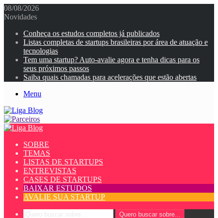
08/08/2026
Novidades
Conheça os estudos completos já publicados
Listas completas de startups brasileiras por área de atuação e
tecnologias
Tem uma startup? Auto-avalie agora e tenha dicas para os
seus próximos passos
Saiba quais chamadas para acelerações que estão abertas
Menu
SOBRE
TEMAS
LISTAS DE STARTUPS
ENTREVISTAS
CASES DE STARTUPS
BAIXAR ESTUDOS
AVALIE SUA STARTUP
Quero buscar sobre...