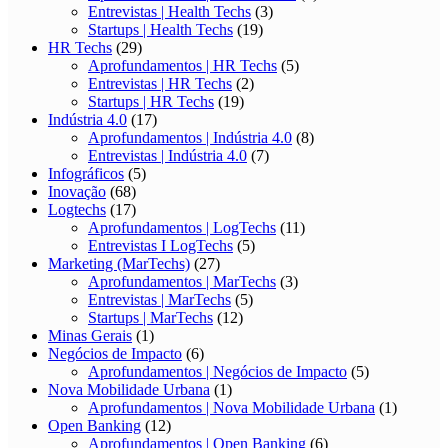
Entrevistas | Health Techs
(3)
Startups | Health Techs
(19)
HR Techs
(29)
Aprofundamentos | HR Techs
(5)
Entrevistas | HR Techs
(2)
Startups | HR Techs
(19)
Indústria 4.0
(17)
Aprofundamentos | Indústria 4.0
(8)
Entrevistas | Indústria 4.0
(7)
Infográficos
(5)
Inovação
(68)
Logtechs
(17)
Aprofundamentos | LogTechs
(11)
Entrevistas I LogTechs
(5)
Marketing (MarTechs)
(27)
Aprofundamentos | MarTechs
(3)
Entrevistas | MarTechs
(5)
Startups | MarTechs
(12)
Minas Gerais
(1)
Negócios de Impacto
(6)
Aprofundamentos | Negócios de Impacto
(5)
Nova Mobilidade Urbana
(1)
Aprofundamentos | Nova Mobilidade Urbana
(1)
Open Banking
(12)
Aprofundamentos | Open Banking
(6)