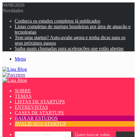
09/08/2026
Novidades
Conheça os estudos completos já publicados
Listas completas de startups brasileiras por área de atuação e
tecnologias
Tem uma startup? Auto-avalie agora e tenha dicas para os
seus próximos passos
Saiba quais chamadas para acelerações que estão abertas
Menu
SOBRE
TEMAS
LISTAS DE STARTUPS
ENTREVISTAS
CASES DE STARTUPS
BAIXAR ESTUDOS
AVALIE SUA STARTUP
Quero buscar sobre...