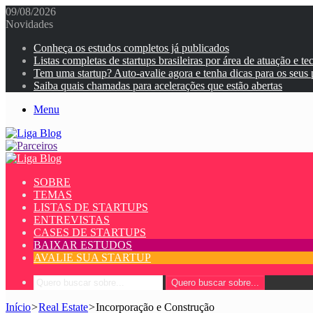
09/08/2026
Novidades
Conheça os estudos completos já publicados
Listas completas de startups brasileiras por área de atuação e te
Tem uma startup? Auto-avalie agora e tenha dicas para os seus
Saiba quais chamadas para acelerações que estão abertas
Menu
SOBRE
TEMAS
LISTAS DE STARTUPS
ENTREVISTAS
CASES DE STARTUPS
BAIXAR ESTUDOS
AVALIE SUA STARTUP
Quero buscar sobre...
Início
>
Real Estate
>
Incorporação e Construção