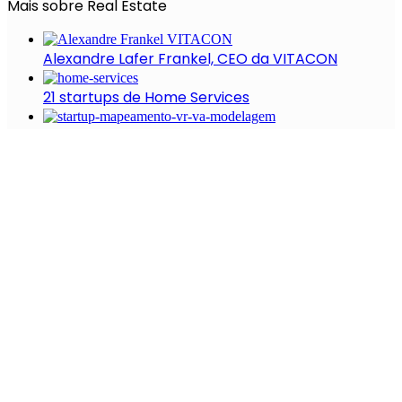
Mais sobre Real Estate
Alexandre Lafer Frankel, CEO da VITACON
21 startups de Home Services
26 startups de Mapeamento, VR, VA e
Modelagem
7 startups de IoT Home
Peixoto Accyoli, Presidente da RE/MAX no Brasil
Recentes
A Evolução Das Startups No Setor De Saúde
(2021-2022)
De zero a 30%: como a Nude. se tornou uma das