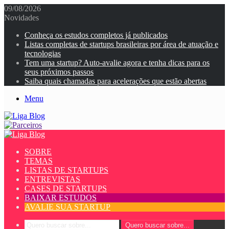
09/08/2026
Novidades
Conheça os estudos completos já publicados
Listas completas de startups brasileiras por área de atuação e
tecnologias
Tem uma startup? Auto-avalie agora e tenha dicas para os
seus próximos passos
Saiba quais chamadas para acelerações que estão abertas
Menu
SOBRE
TEMAS
LISTAS DE STARTUPS
ENTREVISTAS
CASES DE STARTUPS
BAIXAR ESTUDOS
AVALIE SUA STARTUP
Quero buscar sobre...