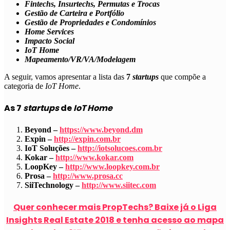
Fintechs, Insurtechs, Permutas e Trocas
Gestão de Carteira e Portfólio
Gestão de Propriedades e Condomínios
Home Services
Impacto Social
IoT Home
Mapeamento/VR/VA/Modelagem
A seguir, vamos apresentar a lista das
7
startups
que compõe a
categoria de
IoT Home
.
As 7
startups
de
IoT Home
Beyond –
https://www.beyond.dm
Expin –
http://expin.com.br
IoT Soluções –
http://iotsolucoes.com.br
Kokar –
http://www.kokar.com
LoopKey –
http://www.loopkey.com.br
Prosa –
http://www.prosa.cc
SiiTechnology –
http://www.siitec.com
Quer conhecer mais PropTechs? Baixe já o Liga
Insights Real Estate 2018 e tenha acesso ao mapa