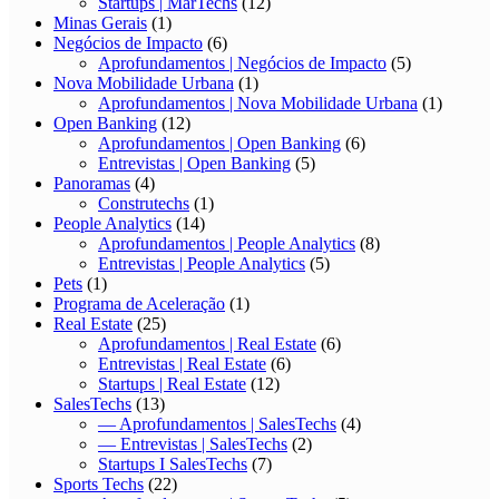
Startups | MarTechs
(12)
Minas Gerais
(1)
Negócios de Impacto
(6)
Aprofundamentos | Negócios de Impacto
(5)
Nova Mobilidade Urbana
(1)
Aprofundamentos | Nova Mobilidade Urbana
(1)
Open Banking
(12)
Aprofundamentos | Open Banking
(6)
Entrevistas | Open Banking
(5)
Panoramas
(4)
Construtechs
(1)
People Analytics
(14)
Aprofundamentos | People Analytics
(8)
Entrevistas | People Analytics
(5)
Pets
(1)
Programa de Aceleração
(1)
Real Estate
(25)
Aprofundamentos | Real Estate
(6)
Entrevistas | Real Estate
(6)
Startups | Real Estate
(12)
SalesTechs
(13)
— Aprofundamentos | SalesTechs
(4)
— Entrevistas | SalesTechs
(2)
Startups I SalesTechs
(7)
Sports Techs
(22)