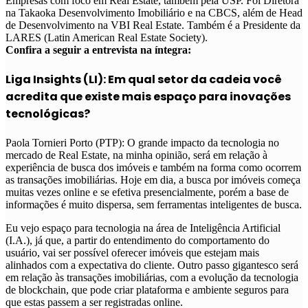
Empresas com foco em Real Estate, também pela USP. Foi Diretora
na Takaoka Desenvolvimento Imobiliário e na CBCS, além de Head
de Desenvolvimento na VBI Real Estate. Também é a Presidente da
LARES (Latin American Real Estate Society).
Confira a seguir a entrevista na íntegra:
Liga Insights (LI): Em qual setor da cadeia você
acredita que existe mais espaço para inovações
tecnológicas?
Paola Tornieri Porto (PTP): O grande impacto da tecnologia no
mercado de Real Estate, na minha opinião, será em relação à
experiência de busca dos imóveis e também na forma como ocorrem
as transações imobiliárias. Hoje em dia, a busca por imóveis começa
muitas vezes online e se efetiva presencialmente, porém a base de
informações é muito dispersa, sem ferramentas inteligentes de busca.
Eu vejo espaço para tecnologia na área de Inteligência Artificial
(I.A.), já que, a partir do entendimento do comportamento do
usuário, vai ser possível oferecer imóveis que estejam mais
alinhados com a expectativa do cliente. Outro passo gigantesco será
em relação às transações imobiliárias, com a evolução da tecnologia
de blockchain, que pode criar plataforma e ambiente seguros para
que estas passem a ser registradas online.