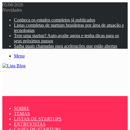
05/08/2026
Novidades
Conheça os estudos completos já publicados
Listas completas de startups brasileiras por área de atuação e
tecnologias
Tem uma startup? Auto-avalie agora e tenha dicas para os
seus próximos passos
Saiba quais chamadas para acelerações que estão abertas
Menu
SOBRE
TEMAS
LISTAS DE STARTUPS
ENTREVISTAS
CASES DE STARTUPS