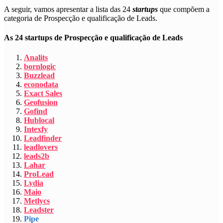
A seguir, vamos apresentar a lista das 24
startups
que compõem a
categoria de
Prospecção e qualificação de Leads
.
As 24 startups de Prospecção e qualificação de Leads
Analits
bornlogic
Buzzlead
econodata
Exact Sales
Geofusion
Gofind
Hublocal
Intexfy
Leadfinder
leadlovers
leads2b
Lahar
ProLead
Lydia
Maio
Metlycs
Leadster
Pipe