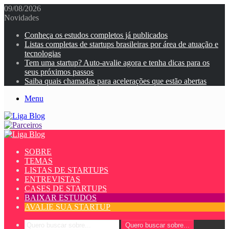
09/08/2026
Novidades
Conheça os estudos completos já publicados
Listas completas de startups brasileiras por área de atuação e
tecnologias
Tem uma startup? Auto-avalie agora e tenha dicas para os
seus próximos passos
Saiba quais chamadas para acelerações que estão abertas
Menu
SOBRE
TEMAS
LISTAS DE STARTUPS
ENTREVISTAS
CASES DE STARTUPS
BAIXAR ESTUDOS
AVALIE SUA STARTUP
Quero buscar sobre...