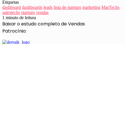
Etiquetas
dashboard
dashboards
leads
lista de startups
marketing
MarTechs
salestechs
startups
vendas
1 minuto de leitura
Baixar o estudo completo de Vendas
Patrocínio:
Jannah is a Clean Responsive WordPress Newspaper, Magazine,
News and Blog theme. Packed with options that allow you to
completely customize your website to your needs.
Insira o seu endereço de email
Apoio:
Categorias