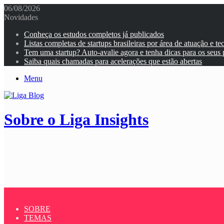
06/08/2026
Novidades
Conheça os estudos completos já publicados
Listas completas de startups brasileiras por área de atuação e te
Tem uma startup? Auto-avalie agora e tenha dicas para os seus
Saiba quais chamadas para acelerações que estão abertas
Menu
Sobre o Liga Insights
SOBRE
TEMAS