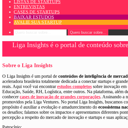
LISTAS DE STARTUPS
ENTREVISTAS
CASES DE STARTUPS
BAIXAR ESTUDOS
AVALIE SUA STARTUP
Quero buscar sobre...
Liga Insights é o portal de conteúdo sob
Sobre o Liga Insights
O Liga Insights é um portal de
conteúdos de inteligência de merca
aceleradora brasileira totalmente dedicada a conectar startups e gran
reais.
Aqui você vai encontrar
estudos completos
sobre inovação em 
Educação, Saúde, RH, Logística, entre outros. Na plataforma, além d
conhecer
cases de inovação de grandes corporações
. Assinando a 
promovidos pela Liga Ventures.
No portal Liga Insights, buscamos c
propósito é auxiliar a evolução e amadurecimento do
ecossistema nac
os desafios; falamos sobre os impactos e apresentamos diferentes pont
percepção a respeito do mercado de inovação e startups e suas aplicaç
Patrocínio: