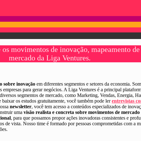
re os movimentos de inovação, mapeamento de 
mercado da Liga Ventures.
do sobre inovação
em diferentes segmentos e setores da economia. Som
des empresas para gerar negócios. A Liga Ventures é a principal platafo
diversos segmentos de mercado, como Marketing, Vendas, Energia, H
e baixar os estudos gratuitamente, você também pode ler
entrevistas co
nossa
newsletter
, você tem acesso a conteúdos especializados de inovaç
onstruir uma
visão realista e concreta sobre movimentos de mercado
ional
, para que possamos propor ações inovadoras consistentes e prof
os de vista. Nosso time é formado por pessoas comprometidas com a missã
ões.