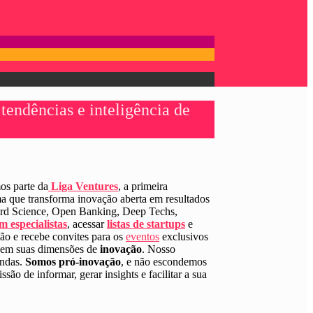
tendências e inteligência de
os parte da
Liga Ventures
,
a primeira
rma que transforma inovação aberta em resultados
ard Science, Open Banking, Deep Techs,
m especialistas
, acessar
listas de startups
e
ão e recebe convites para os
eventos
exclusivos
em suas dimensões de
inovação
. Nosso
undas.
Somos pró-inovação
, e não escondemos
o de informar, gerar insights e facilitar a sua