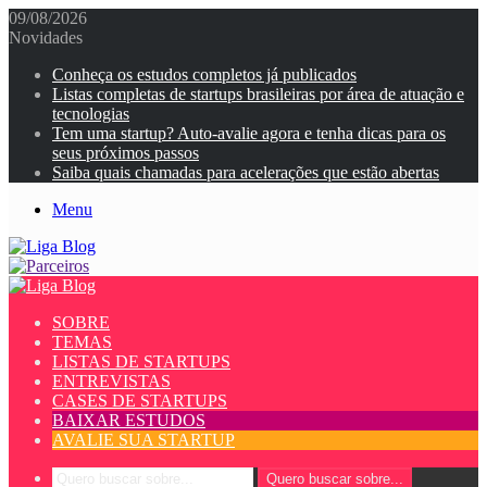
09/08/2026
Novidades
Conheça os estudos completos já publicados
Listas completas de startups brasileiras por área de atuação e
tecnologias
Tem uma startup? Auto-avalie agora e tenha dicas para os
seus próximos passos
Saiba quais chamadas para acelerações que estão abertas
Menu
SOBRE
TEMAS
LISTAS DE STARTUPS
ENTREVISTAS
CASES DE STARTUPS
BAIXAR ESTUDOS
AVALIE SUA STARTUP
Quero buscar sobre...