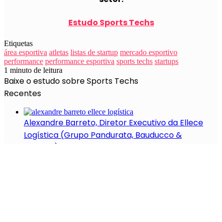
Estudo Sports Techs
Etiquetas
área esportiva
atletas
listas de startup
mercado esportivo
performance
performance esportiva
sports techs
startups
1 minuto de leitura
Baixe o estudo sobre Sports Techs
Recentes
Alexandre Barreto, Diretor Executivo da Ellece
Logística (Grupo Pandurata, Bauducco &
Visconti)
18 startups de blockchain e criptomoedas
A corrida para a última milha: a transformação
da logística urbana nas grandes cidades