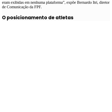
eram exibidas em nenhuma plataforma”, expõe Bernardo Itri, diretor
de Comunicação da FPF.
O posicionamento de atletas
Neste cenário de absorção de novas tecnologias, e, como vimos
acima, alto grau de investimentos, o entendimento do próprio atleta
sobre seu papel neste mercado é decisivo, conforme aponta Giovana
Pinheiro, do Portal Olimpíada Todo Dia.
“Acredito que passou da hora de todos os atletas se enxergarem
como produto. Hoje, um atleta precisa estar 360° graus envolvido.
Embora, por outro lado, acredito na necessidade de um staff para
ajudá-lo, mas posicionamento em mídia, retorno ao público, redes
sociais e afins fazem parte hoje do produto atleta. Afinal, além dos
resultados, todos eles precisam conseguir patrocínios, ações e tudo
mais”, diz Pinheiro.
Um dos propósitos do Olimpíada Todo Dia é dar mais voz ao atleta
e às informações que circundam o universo das olimpíadas e das
paralimpíadas. Com três anos de atividade, o portal se tornou
referência no meio esportivo e conta com 1 milhão de pageviews