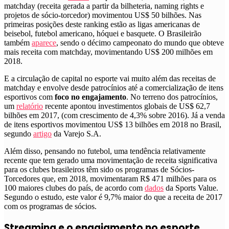
matchday (receita gerada a partir da bilheteria, naming rights e
projetos de sócio-torcedor) movimentou US$ 50 bilhões
. Nas
primeiras posições deste ranking estão as ligas americanas de
beisebol, futebol americano, hóquei e basquete. O Brasileirão
também
aparece
, sendo o décimo campeonato do mundo que obteve
mais receita com matchday, movimentando US$ 200 milhões em
2018.
E a circulação de capital no esporte vai muito além das receitas de
matchday e envolve desde patrocínios até a comercialização de itens
esportivos com
foco no engajamento
. No terreno dos patrocínios,
um
relatório
recente apontou
investimentos globais de US$ 62,7
bilhões em 2017, (com crescimento de 4,3% sobre 2016). Já a venda
de itens esportivos movimentou US$ 13 bilhões em 2018 no Brasil
,
segundo
artigo
da Varejo S.A.
Além disso, pensando no futebol,
uma tendência relativamente
recente que tem gerado uma movimentação de receita significativa
para os clubes brasileiros têm sido os programas de Sócios-
Torcedores que, em 2018, movimentaram R$ 471 milhões para os
100 maiores clubes do país
, de acordo com
dados
da Sports Value.
Segundo o estudo, este valor é 9,7% maior do que a receita de 2017
com os programas de sócios.
Streaming e o engajamento no esporte