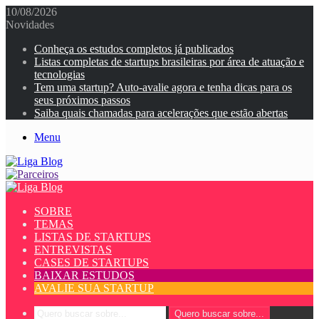
10/08/2026
Novidades
Conheça os estudos completos já publicados
Listas completas de startups brasileiras por área de atuação e
tecnologias
Tem uma startup? Auto-avalie agora e tenha dicas para os
seus próximos passos
Saiba quais chamadas para acelerações que estão abertas
Menu
SOBRE
TEMAS
LISTAS DE STARTUPS
ENTREVISTAS
CASES DE STARTUPS
BAIXAR ESTUDOS
AVALIE SUA STARTUP
Quero buscar sobre...