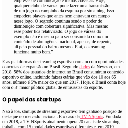
empresas de comunicação e mídias clássicas. Hoje,
qualquer clube de várzea pode fazer uma transmissão
de um jogo no campinho da esquina por streaming. Isso
empodera players que antes nem entravam em campo
nesse jogo. O segredo continua sendo o poder de
distribuição com cobertura significativa. Mas mesmo
esse poder fica relativizado. O jogo de várzea do
exemplo não é mesmo para ser consumido como um
conteúdo de abrangência nacional, apenas, de repente,
ali pelo pessoal do bairro mesmo. E aí, o streaming
funciona muito bem.”
E as plataformas de streaming esportivo contam com oportunidades
concretas de expansão no Brasil. Segundo
dados
da Newzoo, em
2018,
58% dos usuários de internet no Brasil consumiram conteúdo
esportivo online, incluindo faixas etárias que vão dos 10 aos 65
anos, número é 5% maior do que em 2017. Hoje, o Brasil conta hoje
com o 3º maior público global de entusiastas do esporte
.
O papel das startups
Não à toa, startups de streaming esportivo tem ganhado posição de
destaque no mercado nacional. É o caso da
TV NSports
. Fundada
em 2018, a TV NSports atualmente opera 20 canais de streaming,
trabalha com 15 modalidades esportivas diferentes e, em 2019,