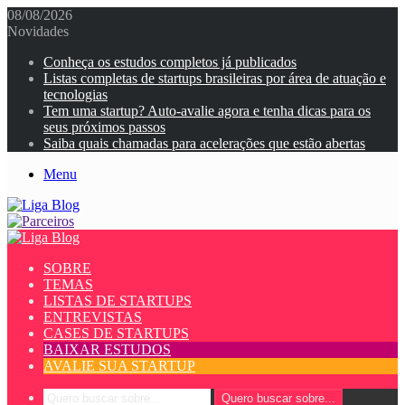
08/08/2026
Novidades
Conheça os estudos completos já publicados
Listas completas de startups brasileiras por área de atuação e
tecnologias
Tem uma startup? Auto-avalie agora e tenha dicas para os
seus próximos passos
Saiba quais chamadas para acelerações que estão abertas
Menu
SOBRE
TEMAS
LISTAS DE STARTUPS
ENTREVISTAS
CASES DE STARTUPS
BAIXAR ESTUDOS
AVALIE SUA STARTUP
Quero buscar sobre...