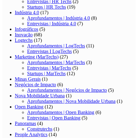
Entrevistas | HR Techs
(2)
Startups | HR Techs
(19)
Indústria 4.0
(17)
Aprofundamentos | Indústria 4.0
(8)
Entrevistas | Indústria 4.0
(7)
Infográficos
(5)
Inovação
(68)
Logtechs
(17)
Aprofundamentos | LogTechs
(11)
Entrevistas I LogTechs
(5)
Marketing (MarTechs)
(27)
Aprofundamentos | MarTechs
(3)
Entrevistas | MarTechs
(5)
Startups | MarTechs
(12)
Minas Gerais
(1)
Negócios de Impacto
(6)
Aprofundamentos | Negócios de Impacto
(5)
Nova Mobilidade Urbana
(1)
Aprofundamentos | Nova Mobilidade Urbana
(1)
Open Banking
(12)
Aprofundamentos | Open Banking
(6)
Entrevistas | Open Banking
(5)
Panoramas
(4)
Construtechs
(1)
People Analytics
(14)