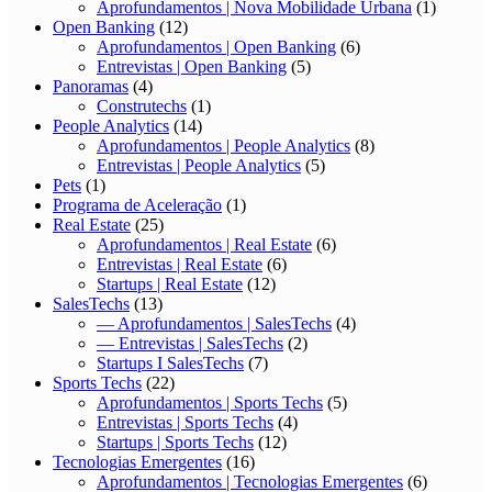
Aprofundamentos | Nova Mobilidade Urbana
(1)
Open Banking
(12)
Aprofundamentos | Open Banking
(6)
Entrevistas | Open Banking
(5)
Panoramas
(4)
Construtechs
(1)
People Analytics
(14)
Aprofundamentos | People Analytics
(8)
Entrevistas | People Analytics
(5)
Pets
(1)
Programa de Aceleração
(1)
Real Estate
(25)
Aprofundamentos | Real Estate
(6)
Entrevistas | Real Estate
(6)
Startups | Real Estate
(12)
SalesTechs
(13)
— Aprofundamentos | SalesTechs
(4)
— Entrevistas | SalesTechs
(2)
Startups I SalesTechs
(7)
Sports Techs
(22)
Aprofundamentos | Sports Techs
(5)
Entrevistas | Sports Techs
(4)
Startups | Sports Techs
(12)
Tecnologias Emergentes
(16)
Aprofundamentos | Tecnologias Emergentes
(6)