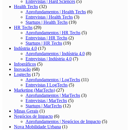
Entrevistas | Hard Sciences
(5)
Health Techs
(32)
Aprofundamentos | Health Techs
(6)
Entrevistas | Health Techs
(3)
Startups | Health Techs
(19)
HR Techs
(29)
Aprofundamentos | HR Techs
(5)
Entrevistas | HR Techs
(2)
Startups | HR Techs
(19)
Indústria 4.0
(17)
Aprofundamentos | Indústria 4.0
(8)
Entrevistas | Indústria 4.0
(7)
Infográficos
(5)
Inovação
(68)
Logtechs
(17)
Aprofundamentos | LogTechs
(11)
Entrevistas I LogTechs
(5)
Marketing (MarTechs)
(27)
Aprofundamentos | MarTechs
(3)
Entrevistas | MarTechs
(5)
Startups | MarTechs
(12)
Minas Gerais
(1)
Negócios de Impacto
(6)
Aprofundamentos | Negócios de Impacto
(5)
Nova Mobilidade Urbana
(1)