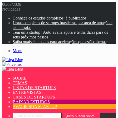
06/08/2026
Novidades
Conheça os estudos completos já publicados
Listas completas de startups brasileiras por área de atuação e
tecnologias
Tem uma startup? Auto-avalie agora e tenha dicas para os
seus próximos passos
Saiba quais chamadas para acelerações que estão abertas
Menu
SOBRE
TEMAS
LISTAS DE STARTUPS
ENTREVISTAS
CASES DE STARTUPS
BAIXAR ESTUDOS
AVALIE SUA STARTUP
Quero buscar sobre...