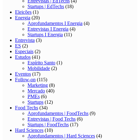
Entrevistas | EdTechs
(4)
Startups | EdTechs
(18)
Eleições
(1)
Energia
(20)
Aprofundamentos I Energia
(4)
Entrevistas I Energia
(4)
Startups I Energia
(11)
Entrevista
(3)
ES
(2)
Especiais
(2)
Estudos
(41)
Espírito Santo
(1)
Mobilidade
(2)
Eventos
(17)
Follow-on
(115)
Marketing
(8)
Mercado
(40)
PMEs
(6)
Startups
(12)
Food Techs
(34)
Aprofundamentos | FoodTechs
(9)
Entrevistas | Food Techs
(6)
Startups | FoodTechs
(17)
Hard Sciences
(10)
Aprofundamentos | Hard Sciences
(4)