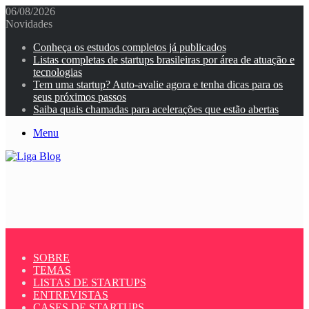
06/08/2026
Novidades
Conheça os estudos completos já publicados
Listas completas de startups brasileiras por área de atuação e
tecnologias
Tem uma startup? Auto-avalie agora e tenha dicas para os
seus próximos passos
Saiba quais chamadas para acelerações que estão abertas
Menu
SOBRE
TEMAS
LISTAS DE STARTUPS
ENTREVISTAS
CASES DE STARTUPS