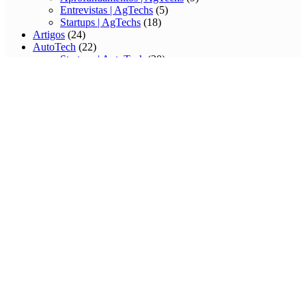
Entrevistas | AgTechs
(5)
Startups | AgTechs
(18)
Artigos
(24)
AutoTech
(22)
Startups | AutoTech
(20)
Cases
(36)
Conexão
(2)
Customer Experience
(17)
Aprofundamentos | Customer Experience
(10)
Entrevistas | Customer Experience
(5)
Deep Techs
(9)
Aprofundamentos | Deep Techs
(4)
Entrevistas | Deep Techs
(4)
EdTechs
(34)
Aprofundamentos | EdTechs
(10)
Entrevistas | EdTechs
(4)
Startups | EdTechs
(18)
Eleições
(1)
Energia
(20)
Aprofundamentos I Energia
(4)
Entrevistas I Energia
(4)
Startups I Energia
(11)
Entrevista
(3)
ES
(2)
Especiais
(2)