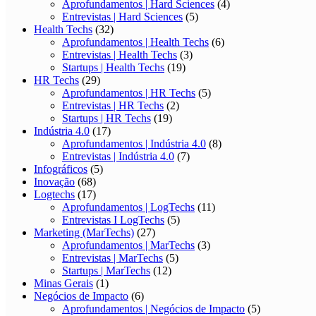
Aprofundamentos | Hard Sciences
(4)
Entrevistas | Hard Sciences
(5)
Health Techs
(32)
Aprofundamentos | Health Techs
(6)
Entrevistas | Health Techs
(3)
Startups | Health Techs
(19)
HR Techs
(29)
Aprofundamentos | HR Techs
(5)
Entrevistas | HR Techs
(2)
Startups | HR Techs
(19)
Indústria 4.0
(17)
Aprofundamentos | Indústria 4.0
(8)
Entrevistas | Indústria 4.0
(7)
Infográficos
(5)
Inovação
(68)
Logtechs
(17)
Aprofundamentos | LogTechs
(11)
Entrevistas I LogTechs
(5)
Marketing (MarTechs)
(27)
Aprofundamentos | MarTechs
(3)
Entrevistas | MarTechs
(5)
Startups | MarTechs
(12)
Minas Gerais
(1)
Negócios de Impacto
(6)
Aprofundamentos | Negócios de Impacto
(5)