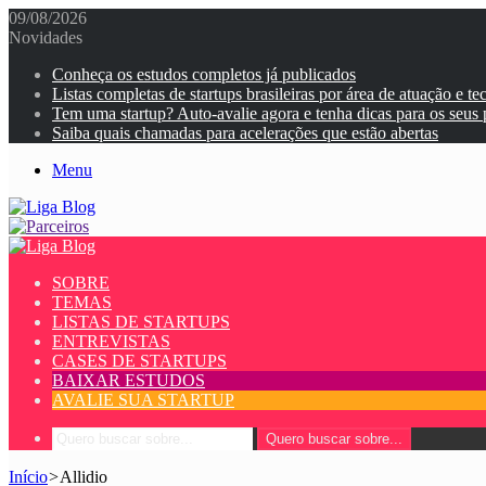
09/08/2026
Novidades
Conheça os estudos completos já publicados
Listas completas de startups brasileiras por área de atuação e te
Tem uma startup? Auto-avalie agora e tenha dicas para os seus
Saiba quais chamadas para acelerações que estão abertas
Menu
SOBRE
TEMAS
LISTAS DE STARTUPS
ENTREVISTAS
CASES DE STARTUPS
BAIXAR ESTUDOS
AVALIE SUA STARTUP
Quero buscar sobre...
Início
>
Allidio