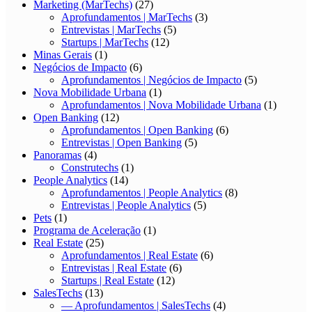
Marketing (MarTechs)
(27)
Aprofundamentos | MarTechs
(3)
Entrevistas | MarTechs
(5)
Startups | MarTechs
(12)
Minas Gerais
(1)
Negócios de Impacto
(6)
Aprofundamentos | Negócios de Impacto
(5)
Nova Mobilidade Urbana
(1)
Aprofundamentos | Nova Mobilidade Urbana
(1)
Open Banking
(12)
Aprofundamentos | Open Banking
(6)
Entrevistas | Open Banking
(5)
Panoramas
(4)
Construtechs
(1)
People Analytics
(14)
Aprofundamentos | People Analytics
(8)
Entrevistas | People Analytics
(5)
Pets
(1)
Programa de Aceleração
(1)
Real Estate
(25)
Aprofundamentos | Real Estate
(6)
Entrevistas | Real Estate
(6)
Startups | Real Estate
(12)
SalesTechs
(13)
— Aprofundamentos | SalesTechs
(4)