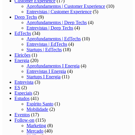
Customer Experience
(17)
Aprofundamentos | Customer Experience
(10)
Entrevistas | Customer Experience
(5)
Deep Techs
(9)
Aprofundamentos | Deep Techs
(4)
Entrevistas | Deep Techs
(4)
EdTechs
(34)
Aprofundamentos | EdTechs
(10)
Entrevistas | EdTechs
(4)
Startups | EdTechs
(18)
Eleições
(1)
Energia
(20)
Aprofundamentos I Energia
(4)
Entrevistas I Energia
(4)
Startups I Energia
(11)
Entrevista
(3)
ES
(2)
Especiais
(2)
Estudos
(41)
Espírito Santo
(1)
Mobilidade
(2)
Eventos
(17)
Follow-on
(115)
Marketing
(8)
Mercado
(40)