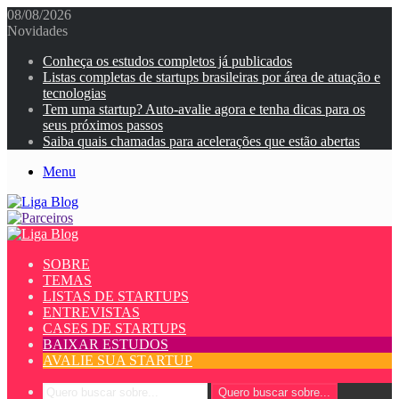
08/08/2026
Novidades
Conheça os estudos completos já publicados
Listas completas de startups brasileiras por área de atuação e
tecnologias
Tem uma startup? Auto-avalie agora e tenha dicas para os
seus próximos passos
Saiba quais chamadas para acelerações que estão abertas
Menu
SOBRE
TEMAS
LISTAS DE STARTUPS
ENTREVISTAS
CASES DE STARTUPS
BAIXAR ESTUDOS
AVALIE SUA STARTUP
Quero buscar sobre...