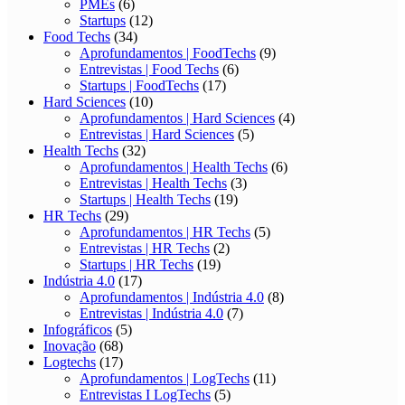
PMEs
(6)
Startups
(12)
Food Techs
(34)
Aprofundamentos | FoodTechs
(9)
Entrevistas | Food Techs
(6)
Startups | FoodTechs
(17)
Hard Sciences
(10)
Aprofundamentos | Hard Sciences
(4)
Entrevistas | Hard Sciences
(5)
Health Techs
(32)
Aprofundamentos | Health Techs
(6)
Entrevistas | Health Techs
(3)
Startups | Health Techs
(19)
HR Techs
(29)
Aprofundamentos | HR Techs
(5)
Entrevistas | HR Techs
(2)
Startups | HR Techs
(19)
Indústria 4.0
(17)
Aprofundamentos | Indústria 4.0
(8)
Entrevistas | Indústria 4.0
(7)
Infográficos
(5)
Inovação
(68)
Logtechs
(17)
Aprofundamentos | LogTechs
(11)
Entrevistas I LogTechs
(5)