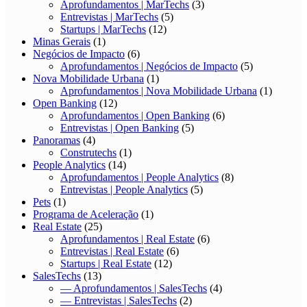
Aprofundamentos | MarTechs
(3)
Entrevistas | MarTechs
(5)
Startups | MarTechs
(12)
Minas Gerais
(1)
Negócios de Impacto
(6)
Aprofundamentos | Negócios de Impacto
(5)
Nova Mobilidade Urbana
(1)
Aprofundamentos | Nova Mobilidade Urbana
(1)
Open Banking
(12)
Aprofundamentos | Open Banking
(6)
Entrevistas | Open Banking
(5)
Panoramas
(4)
Construtechs
(1)
People Analytics
(14)
Aprofundamentos | People Analytics
(8)
Entrevistas | People Analytics
(5)
Pets
(1)
Programa de Aceleração
(1)
Real Estate
(25)
Aprofundamentos | Real Estate
(6)
Entrevistas | Real Estate
(6)
Startups | Real Estate
(12)
SalesTechs
(13)
— Aprofundamentos | SalesTechs
(4)
— Entrevistas | SalesTechs
(2)