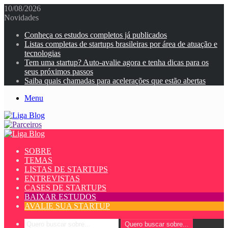
10/08/2026
Novidades
Conheça os estudos completos já publicados
Listas completas de startups brasileiras por área de atuação e
tecnologias
Tem uma startup? Auto-avalie agora e tenha dicas para os
seus próximos passos
Saiba quais chamadas para acelerações que estão abertas
Menu
SOBRE
TEMAS
LISTAS DE STARTUPS
ENTREVISTAS
CASES DE STARTUPS
BAIXAR ESTUDOS
AVALIE SUA STARTUP
Quero buscar sobre...