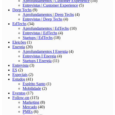
Aprofundamentos | Customer Experience
(10)
Entrevistas | Customer Experience
(5)
Deep Techs
(9)
Aprofundamentos | Deep Techs
(4)
Entrevistas | Deep Techs
(4)
EdTechs
(34)
Aprofundamentos | EdTechs
(10)
Entrevistas | EdTechs
(4)
Startups | EdTechs
(18)
Eleições
(1)
Energia
(20)
Aprofundamentos I Energia
(4)
Entrevistas I Energia
(4)
Startups I Energia
(11)
Entrevista
(3)
ES
(2)
Especiais
(2)
Estudos
(41)
Espírito Santo
(1)
Mobilidade
(2)
Eventos
(17)
Follow-on
(115)
Marketing
(8)
Mercado
(40)
PMEs
(6)