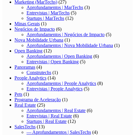
Marketing (MarTechs)
(27)
Aprofundamentos | MarTechs
(3)
Entrevistas | MarTechs
(5)
Startups | MarTechs
(12)
Minas Gerais
(1)
Negócios de Impacto
(6)
Aprofundamentos | Negócios de Impacto
(5)
Nova Mobilidade Urbana
(1)
Aprofundamentos | Nova Mobilidade Urbana
(1)
Open Banking
(12)
Aprofundamentos | Open Banking
(6)
Entrevistas | Open Banking
(5)
Panoramas
(4)
Construtechs
(1)
People Analytics
(14)
Aprofundamentos | People Analytics
(8)
Entrevistas | People Analytics
(5)
Pets
(1)
Programa de Aceleração
(1)
Real Estate
(25)
Aprofundamentos | Real Estate
(6)
Entrevistas | Real Estate
(6)
Startups | Real Estate
(12)
SalesTechs
(13)
— Aprofundamentos | SalesTechs
(4)