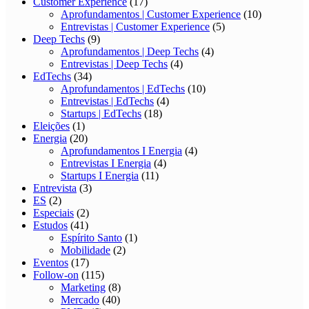
Customer Experience
(17)
Aprofundamentos | Customer Experience
(10)
Entrevistas | Customer Experience
(5)
Deep Techs
(9)
Aprofundamentos | Deep Techs
(4)
Entrevistas | Deep Techs
(4)
EdTechs
(34)
Aprofundamentos | EdTechs
(10)
Entrevistas | EdTechs
(4)
Startups | EdTechs
(18)
Eleições
(1)
Energia
(20)
Aprofundamentos I Energia
(4)
Entrevistas I Energia
(4)
Startups I Energia
(11)
Entrevista
(3)
ES
(2)
Especiais
(2)
Estudos
(41)
Espírito Santo
(1)
Mobilidade
(2)
Eventos
(17)
Follow-on
(115)
Marketing
(8)
Mercado
(40)