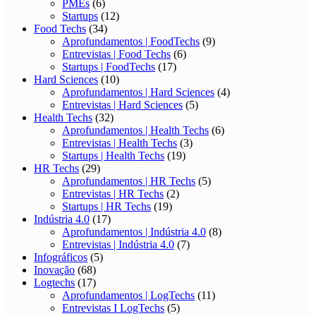
PMEs
(6)
Startups
(12)
Food Techs
(34)
Aprofundamentos | FoodTechs
(9)
Entrevistas | Food Techs
(6)
Startups | FoodTechs
(17)
Hard Sciences
(10)
Aprofundamentos | Hard Sciences
(4)
Entrevistas | Hard Sciences
(5)
Health Techs
(32)
Aprofundamentos | Health Techs
(6)
Entrevistas | Health Techs
(3)
Startups | Health Techs
(19)
HR Techs
(29)
Aprofundamentos | HR Techs
(5)
Entrevistas | HR Techs
(2)
Startups | HR Techs
(19)
Indústria 4.0
(17)
Aprofundamentos | Indústria 4.0
(8)
Entrevistas | Indústria 4.0
(7)
Infográficos
(5)
Inovação
(68)
Logtechs
(17)
Aprofundamentos | LogTechs
(11)
Entrevistas I LogTechs
(5)