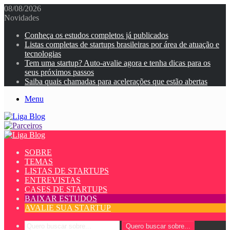
08/08/2026
Novidades
Conheça os estudos completos já publicados
Listas completas de startups brasileiras por área de atuação e
tecnologias
Tem uma startup? Auto-avalie agora e tenha dicas para os
seus próximos passos
Saiba quais chamadas para acelerações que estão abertas
Menu
SOBRE
TEMAS
LISTAS DE STARTUPS
ENTREVISTAS
CASES DE STARTUPS
BAIXAR ESTUDOS
AVALIE SUA STARTUP
Quero buscar sobre...