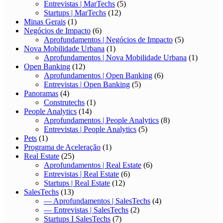
Entrevistas | MarTechs
(5)
Startups | MarTechs
(12)
Minas Gerais
(1)
Negócios de Impacto
(6)
Aprofundamentos | Negócios de Impacto
(5)
Nova Mobilidade Urbana
(1)
Aprofundamentos | Nova Mobilidade Urbana
(1)
Open Banking
(12)
Aprofundamentos | Open Banking
(6)
Entrevistas | Open Banking
(5)
Panoramas
(4)
Construtechs
(1)
People Analytics
(14)
Aprofundamentos | People Analytics
(8)
Entrevistas | People Analytics
(5)
Pets
(1)
Programa de Aceleração
(1)
Real Estate
(25)
Aprofundamentos | Real Estate
(6)
Entrevistas | Real Estate
(6)
Startups | Real Estate
(12)
SalesTechs
(13)
— Aprofundamentos | SalesTechs
(4)
— Entrevistas | SalesTechs
(2)
Startups I SalesTechs
(7)