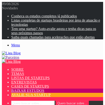
09/08/2026
Novidades
Conheça os estudos completos já publicados
Listas completas de startups brasileiras por área de atuação e
tecnologias
Tem uma startup? Auto-avalie agora e tenha dicas para os
seus próximos passos
Saiba quais chamadas para acelerações que estão abertas
Menu
SOBRE
TEMAS
LISTAS DE STARTUPS
ENTREVISTAS
CASES DE STARTUPS
BAIXAR ESTUDOS
AVALIE SUA STARTUP
Quero buscar sobre...