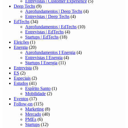
Entrevistas | Customer Experience
(5)
Deep Techs
(9)
Aprofundamentos | Deep Techs
(4)
Entrevistas | Deep Techs
(4)
EdTechs
(34)
Aprofundamentos | EdTechs
(10)
Entrevistas | EdTechs
(4)
Startups | EdTechs
(18)
Eleições
(1)
Energia
(20)
Aprofundamentos I Energia
(4)
Entrevistas I Energia
(4)
Startups I Energia
(11)
Entrevista
(3)
ES
(2)
Especiais
(2)
Estudos
(41)
Espírito Santo
(1)
Mobilidade
(2)
Eventos
(17)
Follow-on
(115)
Marketing
(8)
Mercado
(40)
PMEs
(6)
Startups
(12)