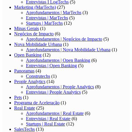
Entrevistas I LogTechs
(5)
Marketing (MarTechs)
(27)
Aprofundamentos | MarTechs
(3)
Entrevistas | MarTechs
(5)
Startups | MarTechs
(12)
Minas Gerais
(1)
Negócios de Impacto
(6)
Aprofundamentos | Negócios de Impacto
(5)
Nova Mobilidade Urbana
(1)
Aprofundamentos | Nova Mobilidade Urbana
(1)
Open Banking
(12)
Aprofundamentos | Open Banking
(6)
Entrevistas | Open Banking
(5)
Panoramas
(4)
Construtechs
(1)
People Analytics
(14)
Aprofundamentos | People Analytics
(8)
Entrevistas | People Analytics
(5)
Pets
(1)
Programa de Aceleração
(1)
Real Estate
(25)
Aprofundamentos | Real Estate
(6)
Entrevistas | Real Estate
(6)
Startups | Real Estate
(12)
SalesTechs
(13)