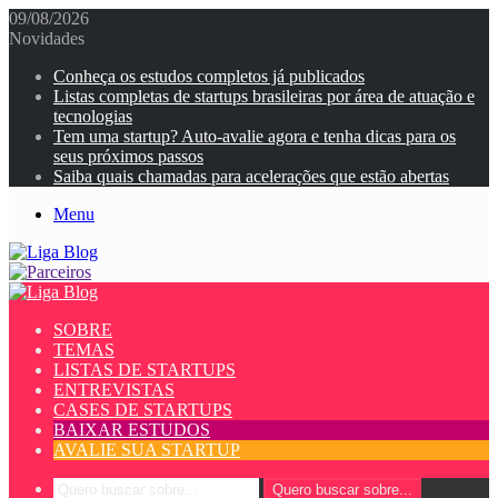
09/08/2026
Novidades
Conheça os estudos completos já publicados
Listas completas de startups brasileiras por área de atuação e
tecnologias
Tem uma startup? Auto-avalie agora e tenha dicas para os
seus próximos passos
Saiba quais chamadas para acelerações que estão abertas
Menu
SOBRE
TEMAS
LISTAS DE STARTUPS
ENTREVISTAS
CASES DE STARTUPS
BAIXAR ESTUDOS
AVALIE SUA STARTUP
Quero buscar sobre...