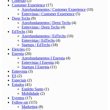
Conexão
(2)
Customer Experience
(17)
Aprofundamentos | Customer Experience
(10)
Entrevistas | Customer Experience
(5)
Deep Techs
(9)
Aprofundamentos | Deep Techs
(4)
Entrevistas | Deep Techs
(4)
EdTechs
(34)
Aprofundamentos | EdTechs
(10)
Entrevistas | EdTechs
(4)
Startups | EdTechs
(18)
Eleições
(1)
Energia
(20)
Aprofundamentos I Energia
(4)
Entrevistas I Energia
(4)
Startups I Energia
(11)
Entrevista
(3)
ES
(2)
Especiais
(2)
Estudos
(41)
Espírito Santo
(1)
Mobilidade
(2)
Eventos
(17)
Follow-on
(115)
Marketing
(8)