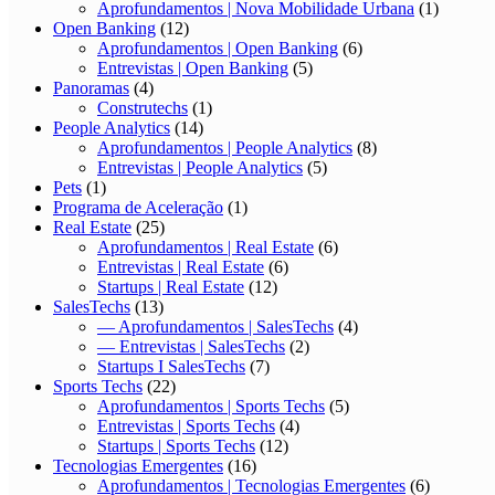
Aprofundamentos | Nova Mobilidade Urbana
(1)
Open Banking
(12)
Aprofundamentos | Open Banking
(6)
Entrevistas | Open Banking
(5)
Panoramas
(4)
Construtechs
(1)
People Analytics
(14)
Aprofundamentos | People Analytics
(8)
Entrevistas | People Analytics
(5)
Pets
(1)
Programa de Aceleração
(1)
Real Estate
(25)
Aprofundamentos | Real Estate
(6)
Entrevistas | Real Estate
(6)
Startups | Real Estate
(12)
SalesTechs
(13)
— Aprofundamentos | SalesTechs
(4)
— Entrevistas | SalesTechs
(2)
Startups I SalesTechs
(7)
Sports Techs
(22)
Aprofundamentos | Sports Techs
(5)
Entrevistas | Sports Techs
(4)
Startups | Sports Techs
(12)
Tecnologias Emergentes
(16)
Aprofundamentos | Tecnologias Emergentes
(6)