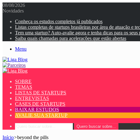
08/08/2026
Novidades
Conheça os estudos completos já publicados
Listas completas de startups brasileiras por área de atuação e te
Tem uma startup? Auto-avalie agora e tenha dicas para os seus
Saiba quais chamadas para acelerações que estão abertas
Menu
SOBRE
TEMAS
LISTAS DE STARTUPS
ENTREVISTAS
CASES DE STARTUPS
BAIXAR ESTUDOS
AVALIE SUA STARTUP
Quero buscar sobre...
Início
>
beyond the pills