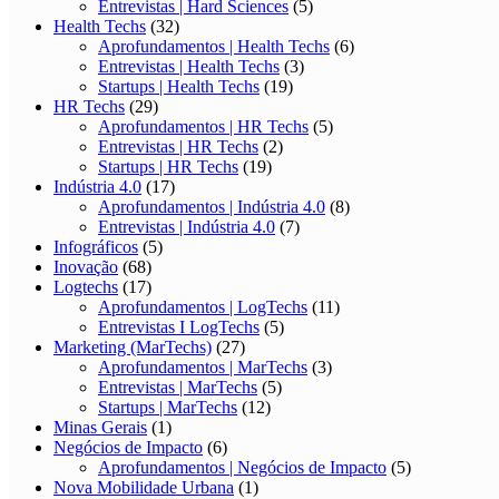
Entrevistas | Hard Sciences
(5)
Health Techs
(32)
Aprofundamentos | Health Techs
(6)
Entrevistas | Health Techs
(3)
Startups | Health Techs
(19)
HR Techs
(29)
Aprofundamentos | HR Techs
(5)
Entrevistas | HR Techs
(2)
Startups | HR Techs
(19)
Indústria 4.0
(17)
Aprofundamentos | Indústria 4.0
(8)
Entrevistas | Indústria 4.0
(7)
Infográficos
(5)
Inovação
(68)
Logtechs
(17)
Aprofundamentos | LogTechs
(11)
Entrevistas I LogTechs
(5)
Marketing (MarTechs)
(27)
Aprofundamentos | MarTechs
(3)
Entrevistas | MarTechs
(5)
Startups | MarTechs
(12)
Minas Gerais
(1)
Negócios de Impacto
(6)
Aprofundamentos | Negócios de Impacto
(5)
Nova Mobilidade Urbana
(1)