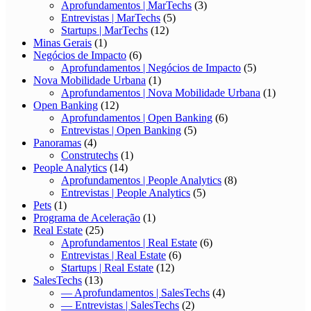
Aprofundamentos | MarTechs
(3)
Entrevistas | MarTechs
(5)
Startups | MarTechs
(12)
Minas Gerais
(1)
Negócios de Impacto
(6)
Aprofundamentos | Negócios de Impacto
(5)
Nova Mobilidade Urbana
(1)
Aprofundamentos | Nova Mobilidade Urbana
(1)
Open Banking
(12)
Aprofundamentos | Open Banking
(6)
Entrevistas | Open Banking
(5)
Panoramas
(4)
Construtechs
(1)
People Analytics
(14)
Aprofundamentos | People Analytics
(8)
Entrevistas | People Analytics
(5)
Pets
(1)
Programa de Aceleração
(1)
Real Estate
(25)
Aprofundamentos | Real Estate
(6)
Entrevistas | Real Estate
(6)
Startups | Real Estate
(12)
SalesTechs
(13)
— Aprofundamentos | SalesTechs
(4)
— Entrevistas | SalesTechs
(2)