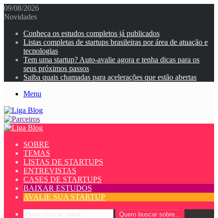
09/08/2026
Novidades
Conheça os estudos completos já publicados
Listas completas de startups brasileiras por área de atuação e
tecnologias
Tem uma startup? Auto-avalie agora e tenha dicas para os
seus próximos passos
Saiba quais chamadas para acelerações que estão abertas
Menu
SOBRE
TEMAS
LISTAS DE STARTUPS
ENTREVISTAS
CASES DE STARTUPS
BAIXAR ESTUDOS
AVALIE SUA STARTUP
Quero buscar sobre...