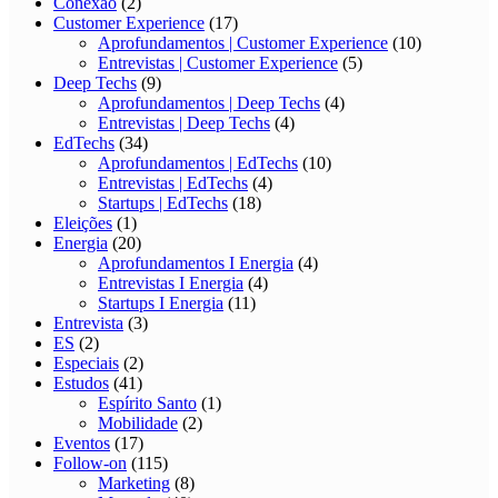
Conexão
(2)
Customer Experience
(17)
Aprofundamentos | Customer Experience
(10)
Entrevistas | Customer Experience
(5)
Deep Techs
(9)
Aprofundamentos | Deep Techs
(4)
Entrevistas | Deep Techs
(4)
EdTechs
(34)
Aprofundamentos | EdTechs
(10)
Entrevistas | EdTechs
(4)
Startups | EdTechs
(18)
Eleições
(1)
Energia
(20)
Aprofundamentos I Energia
(4)
Entrevistas I Energia
(4)
Startups I Energia
(11)
Entrevista
(3)
ES
(2)
Especiais
(2)
Estudos
(41)
Espírito Santo
(1)
Mobilidade
(2)
Eventos
(17)
Follow-on
(115)
Marketing
(8)