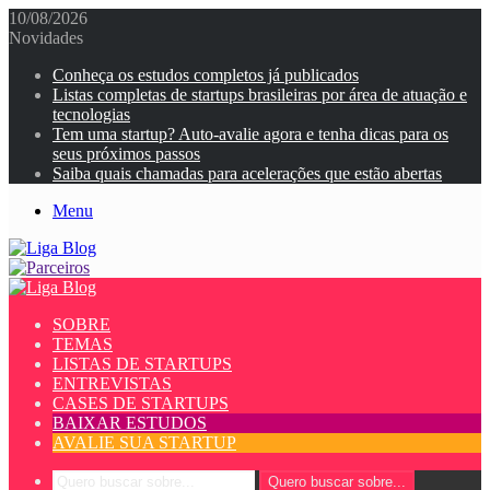
10/08/2026
Novidades
Conheça os estudos completos já publicados
Listas completas de startups brasileiras por área de atuação e
tecnologias
Tem uma startup? Auto-avalie agora e tenha dicas para os
seus próximos passos
Saiba quais chamadas para acelerações que estão abertas
Menu
SOBRE
TEMAS
LISTAS DE STARTUPS
ENTREVISTAS
CASES DE STARTUPS
BAIXAR ESTUDOS
AVALIE SUA STARTUP
Quero buscar sobre...