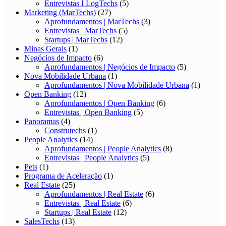
Entrevistas I LogTechs
(5)
Marketing (MarTechs)
(27)
Aprofundamentos | MarTechs
(3)
Entrevistas | MarTechs
(5)
Startups | MarTechs
(12)
Minas Gerais
(1)
Negócios de Impacto
(6)
Aprofundamentos | Negócios de Impacto
(5)
Nova Mobilidade Urbana
(1)
Aprofundamentos | Nova Mobilidade Urbana
(1)
Open Banking
(12)
Aprofundamentos | Open Banking
(6)
Entrevistas | Open Banking
(5)
Panoramas
(4)
Construtechs
(1)
People Analytics
(14)
Aprofundamentos | People Analytics
(8)
Entrevistas | People Analytics
(5)
Pets
(1)
Programa de Aceleração
(1)
Real Estate
(25)
Aprofundamentos | Real Estate
(6)
Entrevistas | Real Estate
(6)
Startups | Real Estate
(12)
SalesTechs
(13)