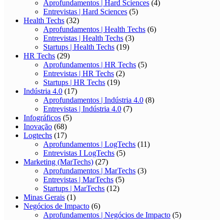
Aprofundamentos | Hard Sciences
(4)
Entrevistas | Hard Sciences
(5)
Health Techs
(32)
Aprofundamentos | Health Techs
(6)
Entrevistas | Health Techs
(3)
Startups | Health Techs
(19)
HR Techs
(29)
Aprofundamentos | HR Techs
(5)
Entrevistas | HR Techs
(2)
Startups | HR Techs
(19)
Indústria 4.0
(17)
Aprofundamentos | Indústria 4.0
(8)
Entrevistas | Indústria 4.0
(7)
Infográficos
(5)
Inovação
(68)
Logtechs
(17)
Aprofundamentos | LogTechs
(11)
Entrevistas I LogTechs
(5)
Marketing (MarTechs)
(27)
Aprofundamentos | MarTechs
(3)
Entrevistas | MarTechs
(5)
Startups | MarTechs
(12)
Minas Gerais
(1)
Negócios de Impacto
(6)
Aprofundamentos | Negócios de Impacto
(5)