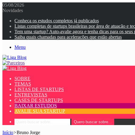
05/08/2026
Novidades
Conheça os estudos completos já publicados
Listas completas de startups brasileiras por área de atuação e te
Tem uma startup? Auto-avalie agora e tenha dicas para os seus
Saiba quais chamadas para acelerações que estão abertas
Menu
SOBRE
TEMAS
LISTAS DE STARTUPS
ENTREVISTAS
CASES DE STARTUPS
BAIXAR ESTUDOS
AVALIE SUA STARTUP
Quero buscar sobre...
Início
>
Bruno Jorge